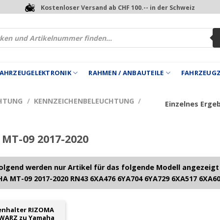
Kostenloser Versand ab CHF 100.-- in der Schweiz
 FAHRZEUGELEKTRONIK
RAHMEN / ANBAUTEILE
FAHRZEUG
HTUNG
/
KENNZEICHENBELEUCHTUNG
/
Einzelnes Erge
MT-09 2017-2020
lgend werden nur Artikel für das folgende Modell angezeigt
A MT-09 2017-2020 RN43 6XA476 6YA704 6YA729 6XA517 6XA6
enhalter RIZOMA
HWARZ zu Yamaha