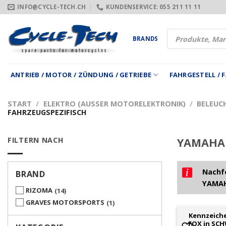
Zum
INFO@CYCLE-TECH.CH
KUNDENSERVICE: 055 211 11 11
Inhalt
springen
Products
BRANDS
search
ANTRIEB / MOTOR / ZÜNDUNG / GETRIEBE
FAHRGESTELL /
START
/
ELEKTRO (AUSSER MOTORELEKTRONIK)
/
BELEUC
FAHRZEUGSPEZIFISCH
FILTERN NACH
YAMAHA 
Nachfo
BRAND
YAMAH
RIZOMA
14
GRAVES MOTORSPORTS
1
Kennzeich
FOX in SC