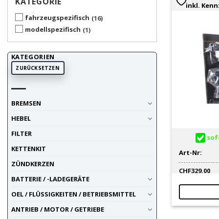
KATEGORIE
inkl. Ken
fahrzeugspezifisch
16
modellspezifisch
1
KATEGORIEN
ZURÜCKSETZEN
BREMSEN
HEBEL
FILTER
sofo
KETTENKIT
Art-Nr:
ZÜNDKERZEN
CHF
329.00
BATTERIE / -LADEGERÄTE
OEL / FLÜSSIGKEITEN / BETRIEBSMITTEL
ANTRIEB / MOTOR / GETRIEBE