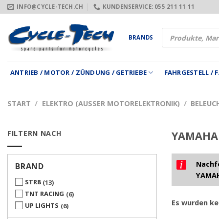
Zum
INFO@CYCLE-TECH.CH
KUNDENSERVICE: 055 211 11 11
Inhalt
springen
Products
BRANDS
search
ANTRIEB / MOTOR / ZÜNDUNG / GETRIEBE
FAHRGESTELL /
START
/
ELEKTRO (AUSSER MOTORELEKTRONIK)
/
BELEUC
FILTERN NACH
YAMAHA 
Nachfo
BRAND
YAMAH
STR8
13
TNT RACING
6
Es wurden ke
UP LIGHTS
6