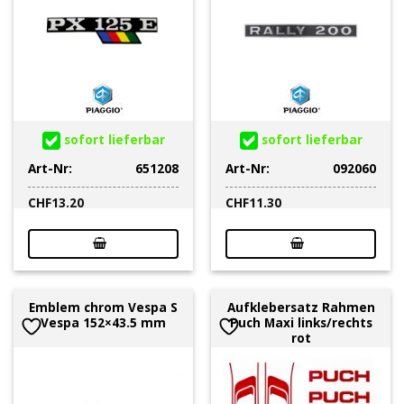
sofort lieferbar
sofort lieferbar
Art-Nr:
651208
Art-Nr:
092060
CHF
13.20
CHF
11.30
Emblem chrom Vespa S
Aufklebersatz Rahmen
Vespa 152×43.5 mm
Puch Maxi links/rechts
rot