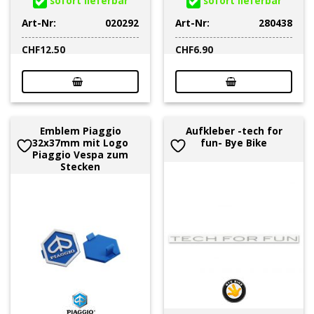
sofort lieferbar
sofort lieferbar
Art-Nr:
020292
Art-Nr:
280438
CHF
12.50
CHF
6.90
Emblem Piaggio
Aufkleber -tech for
32x37mm mit Logo
fun- Bye Bike
Piaggio Vespa zum
Stecken