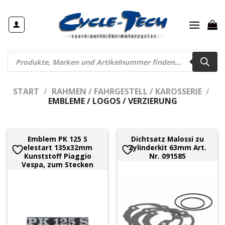
Zum
Inhalt
springen
Products
search
START
/
RAHMEN / FAHRGESTELL / KAROSSERIE
/
EMBLEME / LOGOS / VERZIERUNG
Emblem PK 125 S
Dichtsatz Malossi zu
elestart 135x32mm
Zylinderkit 63mm Art.
Kunststoff Piaggio
Nr. 091585
Vespa, zum Stecken