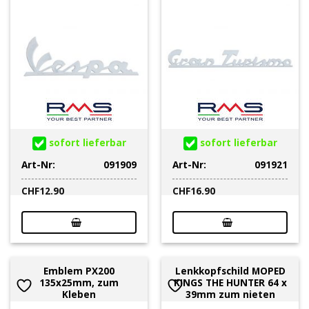
sofort lieferbar
sofort lieferbar
Art-Nr:
091909
Art-Nr:
091921
CHF
12.90
CHF
16.90
Emblem PX200
Lenkkopfschild MOPED
135x25mm, zum
KINGS THE HUNTER 64 x
Kleben
39mm zum nieten