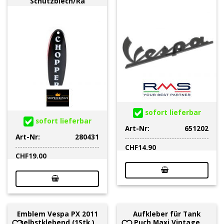
Schutzblech/Ra
sofort lieferbar
sofort lieferbar
Art-Nr:
651202
Art-Nr:
280431
CHF
14.90
CHF
19.00
Emblem Vespa PX 2011
Aufkleber für Tank
selbstklebend (1Stk.)
Puch Maxi Vintage