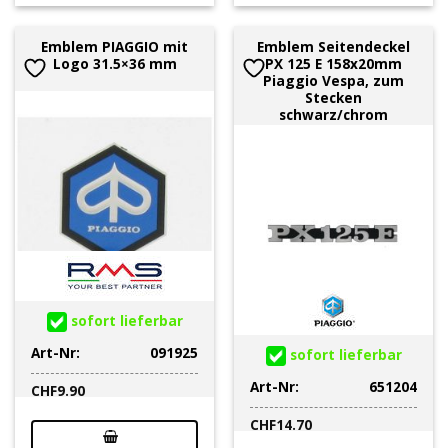
Emblem PIAGGIO mit
Emblem Seitendeckel
Logo 31.5×36 mm
PX 125 E 158x20mm
Piaggio Vespa, zum
Stecken
schwarz/chrom
sofort lieferbar
Art-Nr:
091925
sofort lieferbar
Art-Nr:
651204
CHF
9.90
CHF
14.70