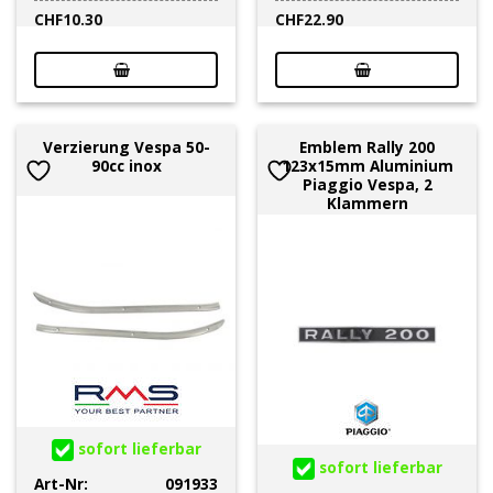
CHF
10.30
CHF
22.90
Verzierung Vespa 50-
Emblem Rally 200
90cc inox
123x15mm Aluminium
Piaggio Vespa, 2
Klammern
sofort lieferbar
sofort lieferbar
Art-Nr:
091933