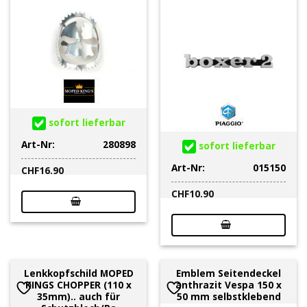
sofort lieferbar
Art-Nr:
280898
sofort lieferbar
Art-Nr:
015150
CHF
16.90
CHF
10.90
Lenkkopfschild MOPED
Emblem Seitendeckel
KINGS CHOPPER (110 x
anthrazit Vespa 150 x
35mm).. auch für
50 mm selbstklebend