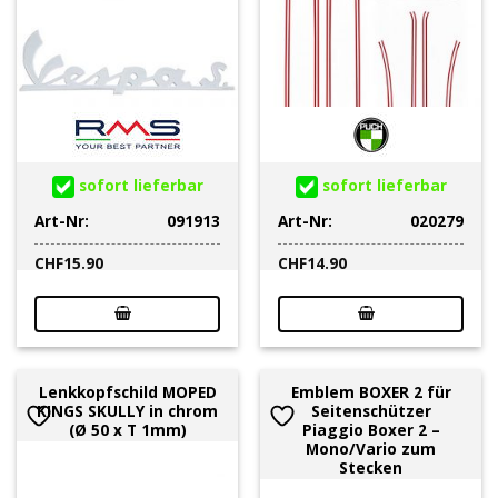
sofort lieferbar
sofort lieferbar
Art-Nr:
091913
Art-Nr:
020279
CHF
15.90
CHF
14.90
Lenkkopfschild MOPED
Emblem BOXER 2 für
KINGS SKULLY in chrom
Seitenschützer
(Ø 50 x T 1mm)
Piaggio Boxer 2 –
Mono/Vario zum
Stecken