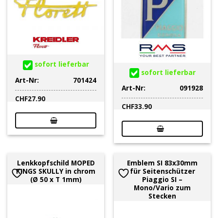
sofort lieferbar
sofort lieferbar
Art-Nr:
701424
Art-Nr:
091928
CHF
27.90
CHF
33.90
Lenkkopfschild MOPED
Emblem SI 83x30mm
KINGS SKULLY in chrom
für Seitenschützer
(Ø 50 x T 1mm)
Piaggio SI –
Mono/Vario zum
Stecken