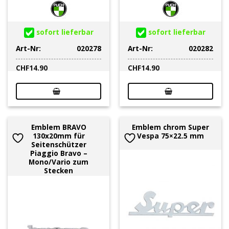
sofort lieferbar
sofort lieferbar
Art-Nr:
020278
Art-Nr:
020282
CHF
14.90
CHF
14.90
Emblem BRAVO
Emblem chrom Super
130x20mm für
Vespa 75×22.5 mm
Seitenschützer
Piaggio Bravo –
Mono/Vario zum
Stecken