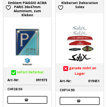
Emblem PIAGGIO ACMA
Kleberset Dekoration
PARIS 36x47mm
Solex
Aluminium, zum
Kleben
gerade nicht an
sofort lieferbar
Lager
Art-Nr:
091973
Art-Nr:
019451
CHF
28.50
CHF
14.90