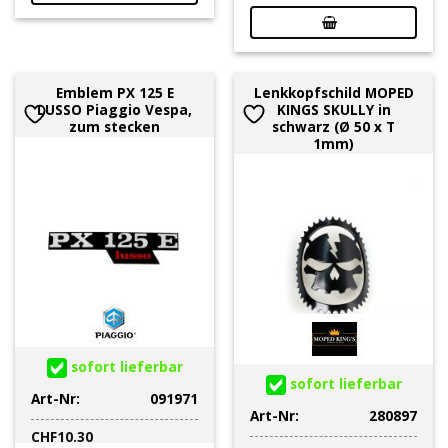
Emblem PX 125 E
Lenkkopfschild MOPED
LUSSO Piaggio Vespa,
KINGS SKULLY in
zum stecken
schwarz (Ø 50 x T
1mm)
sofort lieferbar
sofort lieferbar
Art-Nr:
091971
Art-Nr:
280897
CHF
10.30