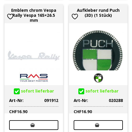
Emblem chrom Vespa
Aufkleber rund Puch
Rally Vespa 165×26.5
(3D) (1 Stück)
mm
sofort lieferbar
sofort lieferbar
Art-Nr:
091912
Art-Nr:
020288
CHF
16.90
CHF
16.90