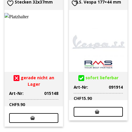
Stecken 32x37mm
S.S. Vespa 177×44 mm
gerade nicht an
sofort lieferbar
Lager
Art-Nr:
091914
Art-Nr:
015148
CHF
15.90
CHF
9.90