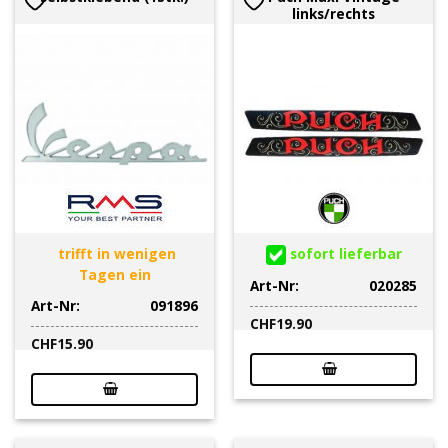
links/rechts
trifft in wenigen
sofort lieferbar
Tagen ein
Art-Nr:
020285
Art-Nr:
091896
CHF
19.90
CHF
15.90