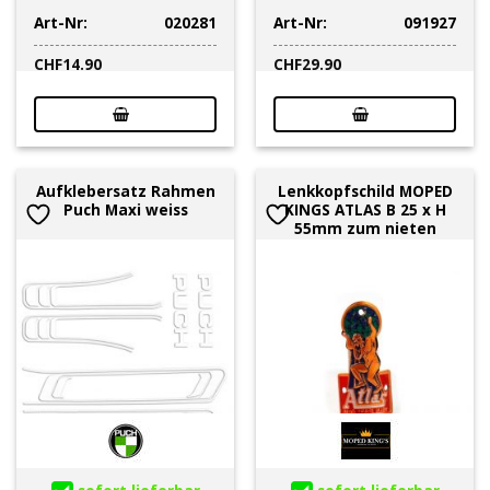
Art-Nr:
020281
Art-Nr:
091927
CHF
14.90
CHF
29.90
Aufklebersatz Rahmen
Lenkkopfschild MOPED
Puch Maxi weiss
KINGS ATLAS B 25 x H
55mm zum nieten