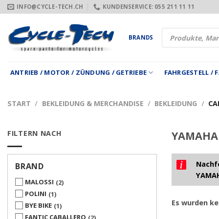
Zum
INFO@CYCLE-TECH.CH
KUNDENSERVICE: 055 211 11 11
Inhalt
springen
Products
BRANDS
search
ANTRIEB / MOTOR / ZÜNDUNG / GETRIEBE
FAHRGESTELL /
START
/
BEKLEIDUNG & MERCHANDISE
/
BEKLEIDUNG
/
CA
FILTERN NACH
YAMAHA 
Nachfo
BRAND
YAMAH
MALOSSI
2
POLINI
1
Es wurden ke
BYE BIKE
1
FANTIC CABALLERO
2