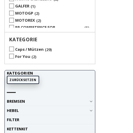
GALFER
1
MOTOGP
2
MOTOREX
2
PP COMPETENCE FOR
1
PROFESSIONALS
KATEGORIE
PUCH
2
SOLEX
1
Caps / Mützen
29
UP CLOTHES
8
For You
2
UP MERCHANDISE
1
KATEGORIEN
ZURÜCKSETZEN
BREMSEN
HEBEL
FILTER
KETTENKIT