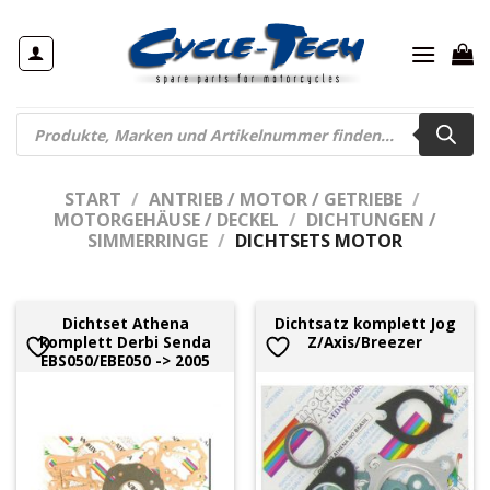
Zum
Inhalt
springen
Products
search
START
/
ANTRIEB / MOTOR / GETRIEBE
/
MOTORGEHÄUSE / DECKEL
/
DICHTUNGEN /
SIMMERRINGE
/
DICHTSETS MOTOR
Dichtset Athena
Dichtsatz komplett Jog
komplett Derbi Senda
Z/Axis/Breezer
EBS050/EBE050 -> 2005