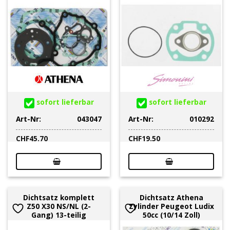
sofort lieferbar
sofort lieferbar
Art-Nr:
043047
Art-Nr:
010292
CHF
45.70
CHF
19.50
Dichtsatz komplett
Dichtsatz Athena
Z50 X30 NS/NL (2-
Zylinder Peugeot Ludix
Gang) 13-teilig
50cc (10/14 Zoll)