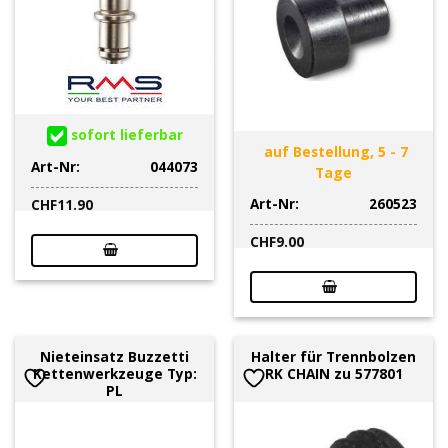
sofort lieferbar
auf Bestellung, 5 - 7
Art-Nr:
044073
Tage
Art-Nr:
260523
CHF
11.90
CHF
9.00
Nieteinsatz Buzzetti
Halter für Trennbolzen
Kettenwerkzeuge Typ:
RK CHAIN zu 577801
PL