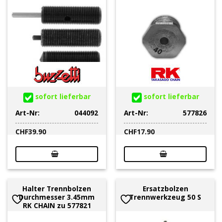
sofort lieferbar
sofort lieferbar
Art-Nr:
044092
Art-Nr:
577826
CHF
39.90
CHF
17.90
Halter Trennbolzen
Ersatzbolzen
Durchmesser 3.45mm
Trennwerkzeug 50 S
RK CHAIN zu 577821