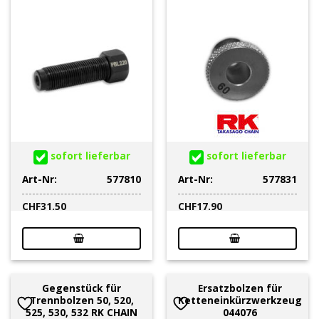
sofort lieferbar
sofort lieferbar
Art-Nr:
577810
Art-Nr:
577831
CHF
31.50
CHF
17.90
Gegenstück für
Ersatzbolzen für
Trennbolzen 50, 520,
Ketteneinkürzwerkzeug
525, 530, 532 RK CHAIN
044076