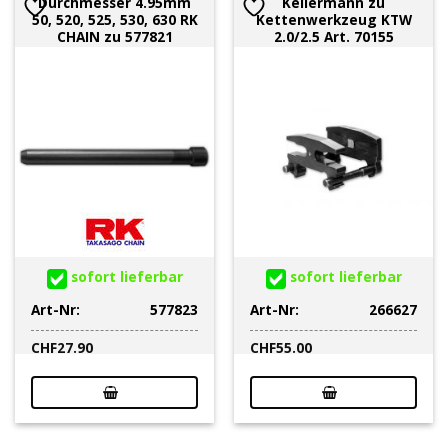
Durchmesser 4.95mm
Kellermann zu
50, 520, 525, 530, 630 RK
Kettenwerkzeug KTW
CHAIN zu 577821
2.0/2.5 Art. 70155
sofort lieferbar
sofort lieferbar
Art-Nr:
577823
Art-Nr:
266627
CHF
27.90
CHF
55.00