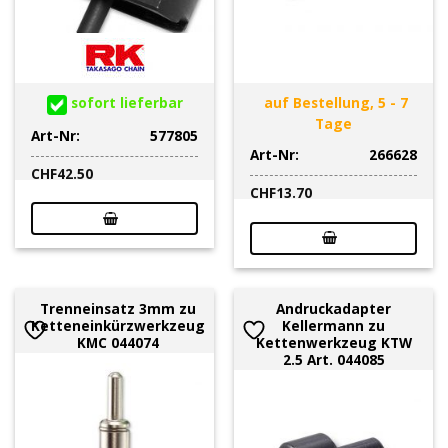
sofort lieferbar
auf Bestellung, 5 - 7
Tage
Art-Nr:
577805
Art-Nr:
266628
CHF
42.50
CHF
13.70
Trenneinsatz 3mm zu
Andruckadapter
Ketteneinkürzwerkzeug
Kellermann zu
KMC 044074
Kettenwerkzeug KTW
2.5 Art. 044085