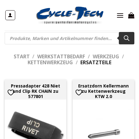
Zum
Inhalt
springen
Products
search
START
/
WERKSTATTBEDARF
/
WERKZEUG
/
KETTENWERKZEUG
/
ERSATZTEILE
Pressadapter 428 Niet
Ersatzdorn Kellermann
und Clip RK CHAIN zu
zu Kettenwerkzeug
577801
KTW 2.0