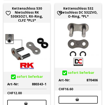
Kettenschloss 530
Kettenschloss 532
Nietschloss RK
Nietschloss DC 532ZVO,
530XSOZ1, RX-Ring,
O-Ring, *PL*
CLFZ *PLS*
sofort lieferbar
sofort lieferbar
Art-Nr:
870406
Art-Nr:
880343-1
CHF
16.60
CHF
12.00