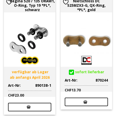
Regina 520 / 135 ORAW1,
Nietschloss DC
O-Ring, Typ 19 *PL*,
525MZX3-G, QX-Ring,
schwarz
*PL*, gold
verfügbar ab Lager
sofort lieferbar
ab anfangs April 2026
Art-Nr:
870244
Art-Nr:
890138-1
CHF
13.70
CHF
23.00