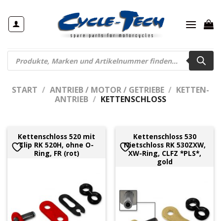
Zum
Inhalt
springen
Products
search
START
/
ANTRIEB / MOTOR / GETRIEBE
/
KETTEN-
ANTRIEB
/
KETTENSCHLOSS
Kettenschloss 520 mit
Kettenschloss 530
Clip RK 520H, ohne O-
Nietschloss RK 530ZXW,
Ring, FR (rot)
XW-Ring, CLFZ *PLS*,
gold