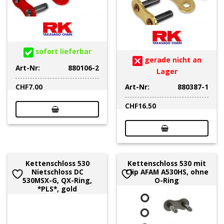
sofort lieferbar
gerade nicht an
Art-Nr:
880106-2
Lager
Art-Nr:
880387-1
CHF
7.00
CHF
16.50
Kettenschloss 530
Kettenschloss 530 mit
Nietschloss DC
Clip AFAM A530HS, ohne
530MSX-G, QX-Ring,
O-Ring
*PLS*, gold