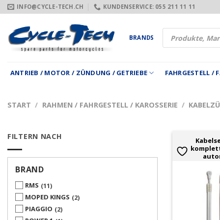
Zum
INFO@CYCLE-TECH.CH
KUNDENSERVICE: 055 211 11 11
Inhalt
springen
Products
BRANDS
search
ANTRIEB / MOTOR / ZÜNDUNG / GETRIEBE
FAHRGESTELL /
START
/
RAHMEN / FAHRGESTELL / KAROSSERIE
/
KABELZÜ
FILTERN NACH
Kabelse
komplett
auto
BRAND
RMS
11
MOPED KINGS
2
PIAGGIO
2