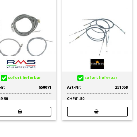
sofort lieferbar
sofort lieferbar
Nr:
650071
Art-Nr:
251059
49.90
CHF
61.50