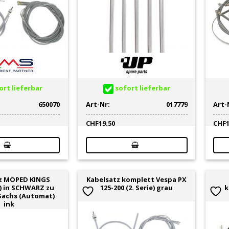
rt lieferbar
sofort lieferbar
650070
Art-Nr:
017779
Art-
CHF
19.50
CHF
z MOPED KINGS
Kabelsatz komplett Vespa PX
) in SCHWARZ zu
125-200 (2. Serie) grau
k
Sachs (Automat)
ink