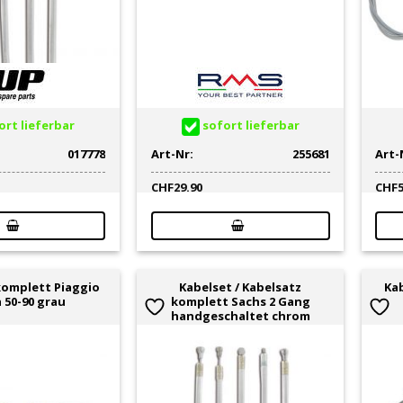
rt lieferbar
sofort lieferbar
017778
Art-Nr:
255681
Art-
CHF
29.90
CHF
komplett Piaggio
Kabelset / Kabelsatz
Ka
 50-90 grau
komplett Sachs 2 Gang
handgeschaltet chrom