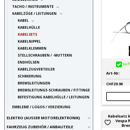
TACHO / INSTRUMENTE
KABELZÜGE / LEITUNGEN
KABEL
KABELHÜLLE
KABELSETS
KABELNIPPEL
KABELKLEMMEN
STELLSCHRAUBEN / -MUTTERN
ENDHÜLSEN
sofo
KABELZUGVERTEILER
Art-Nr:
SCHMIERUNG
BREMSLEITUNGEN
CHF
29.90
BREMSLEITUNGS-SCHRAUBEN / FITTINGE
BEFESTIGUNG KABELHÜLLE / LEITUNGEN
EMBLEME / LOGOS / VERZIERUNG
Kabelsatz 
ELEKTRO (AUSSER MOTORELEKTRONIK)
Vespa P
Bre
FAHRZEUG ZUBEHÖR / ANBAUTEILE