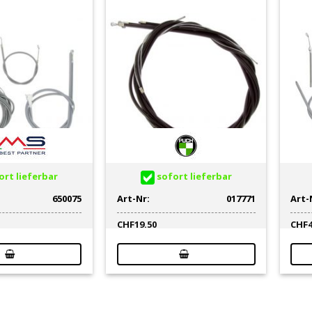
rt lieferbar
sofort lieferbar
650075
Art-Nr:
017771
Art-
CHF
19.50
CHF