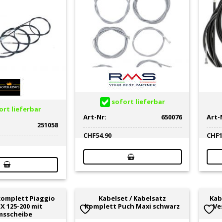
sofort lieferbar
rt lieferbar
Art-Nr:
650076
Art-
251058
CHF
54.90
CHF
komplett Piaggio
Kabelset / Kabelsatz
Kab
X 125-200 mit
komplett Puch Maxi schwarz
Ve
msscheibe