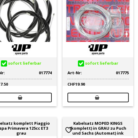
sofort lieferbar
sofort lieferbar
Nr:
017774
Art-Nr:
017775
17.50
CHF
19.90
elsatz komplett Piaggio
Kabelsatz MOPED KINGS
spa Primavera 125cc ET3
(komplett) in GRAU zu Puch
grau
und Sachs (Automat) ink