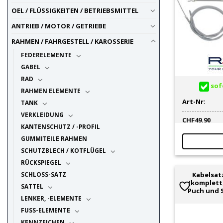
OEL / FLÜSSIGKEITEN / BETRIEBSMITTEL
ANTRIEB / MOTOR / GETRIEBE
RAHMEN / FAHRGESTELL / KAROSSERIE
FEDERELEMENTE
GABEL
RAD
sofo
RAHMEN ELEMENTE
Art-Nr:
TANK
VERKLEIDUNG
CHF
49.90
KANTENSCHUTZ / -PROFIL
GUMMITEILE RAHMEN
SCHUTZBLECH / KOTFLÜGEL
RÜCKSPIEGEL
SCHLOSS-SATZ
Kabelsat
(komplett
SATTEL
Puch und 
LENKER, -ELEMENTE
FUSS-ELEMENTE
KENNZEICHEN