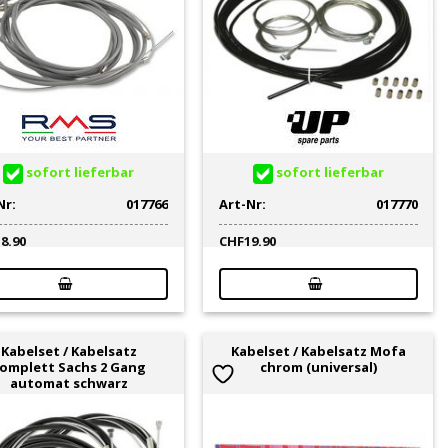
sofort lieferbar
sofort lieferbar
Nr:
017766
Art-Nr:
017770
18.90
CHF
19.90
Kabelset / Kabelsatz
Kabelset / Kabelsatz Mofa
omplett Sachs 2 Gang
chrom (universal)
automat schwarz