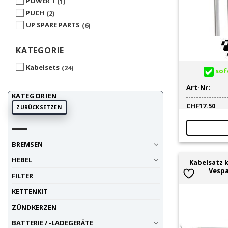
POWER 1
1
PUCH
2
UP SPARE PARTS
6
KATEGORIE
Kabelsets
24
sofo
Art-Nr:
KATEGORIEN
CHF
17.50
ZURÜCKSETZEN
BREMSEN
HEBEL
Kabelsatz 
Vespa
FILTER
KETTENKIT
ZÜNDKERZEN
BATTERIE / -LADEGERÄTE