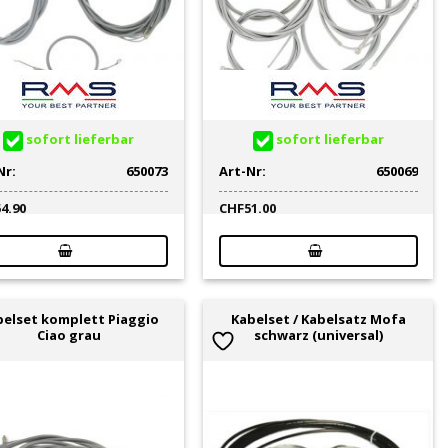
sofort lieferbar
sofort lieferbar
Nr:
650073
Art-Nr:
650069
54.90
CHF
51.00
belset komplett Piaggio
Kabelset / Kabelsatz Mofa
Ciao grau
schwarz (universal)