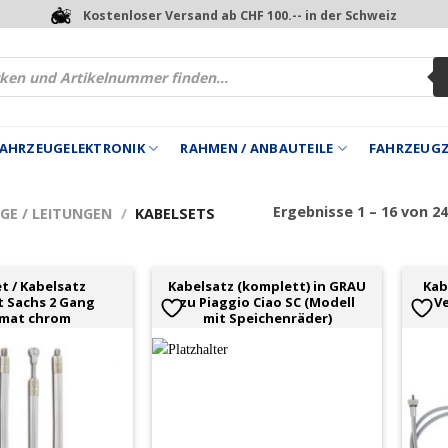
Kostenloser Versand ab CHF 100.-- in der Schweiz
 FAHRZEUGELEKTRONIK
RAHMEN / ANBAUTEILE
FAHRZEUG
Ergebnisse 1 – 16 von 2
GE / LEITUNGEN
/
KABELSETS
t / Kabelsatz
Kabelsatz (komplett) in GRAU
Kab
 Sachs 2 Gang
zu Piaggio Ciao SC (Modell
Ve
mat chrom
mit Speichenräder)