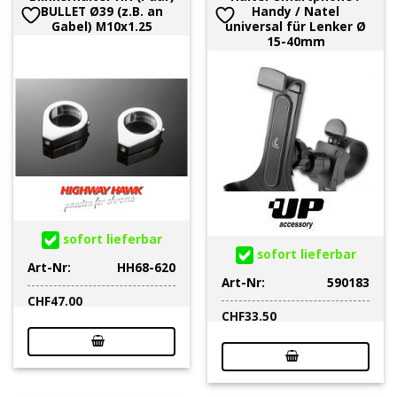
BULLET Ø39 (z.B. an
Handy / Natel
Gabel) M10x1.25
universal für Lenker Ø
15-40mm
sofort lieferbar
sofort lieferbar
Art-Nr:
HH68-620
Art-Nr:
590183
CHF
47.00
CHF
33.50