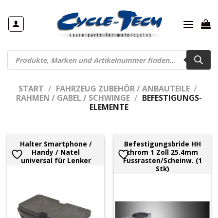
Zum
Inhalt
springen
Products
search
START
/
FAHRZEUG ZUBEHÖR / ANBAUTEILE
/
RAHMEN / GABEL / SCHWINGE
/
BEFESTIGUNGS-
ELEMENTE
Halter Smartphone /
Befestigungsbride HH
Handy / Natel
chrom 1 Zoll 25.4mm
universal für Lenker
Fussrasten/Scheinw. (1
Stk)