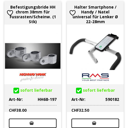
Befestigungsbride HH
Halter Smartphone /
chrom 38mm für
Handy / Natel
Fussrasten/Scheinw. (1
universal für Lenker Ø
Stk)
22-28mm
sofort lieferbar
sofort lieferbar
Art-Nr:
HH68-197
Art-Nr:
590182
CHF
38.00
CHF
32.50