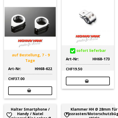
sofort lieferbar
auf Bestellung, 7 - 9
Art-Nr:
HH68-173
Tage
Art-Nr:
HH68-622
CHF
19.50
CHF
37.00
Halter Smartphone /
Klammer HH Ø 28mm für
Handy / Natel
Fussrasten/Motorschutzbü