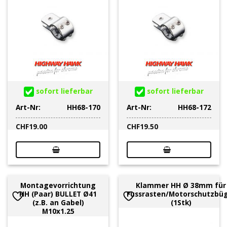
sofort lieferbar
sofort lieferbar
Art-Nr:
HH68-170
Art-Nr:
HH68-172
CHF
19.00
CHF
19.50
Montagevorrichtung
Klammer HH Ø 38mm für
HH (Paar) BULLET Ø41
Fussrasten/Motorschutzbü
(z.B. an Gabel)
(1Stk)
M10x1.25