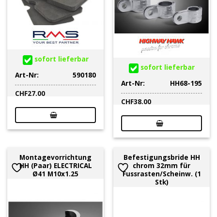
sofort lieferbar
sofort lieferbar
Art-Nr:
590180
Art-Nr:
HH68-195
CHF
27.00
CHF
38.00
Montagevorrichtung
Befestigungsbride HH
HH (Paar) ELECTRICAL
chrom 32mm für
Ø41 M10x1.25
Fussrasten/Scheinw. (1
Stk)