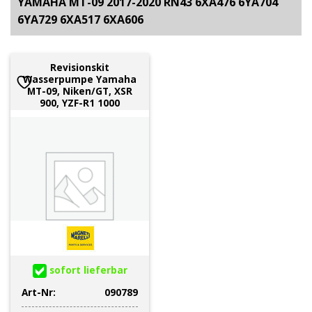
YAMAHA MT-09 2017-2020 RN43 6XA476 6YA704
6YA729 6XA517 6XA606
Revisionskit
Wasserpumpe Yamaha
MT-09, Niken/GT, XSR
900, YZF-R1 1000
sofort lieferbar
Art-Nr:
090789