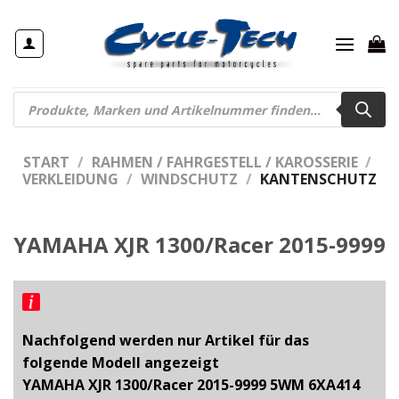
Zum
Inhalt
springen
Products
search
START
/
RAHMEN / FAHRGESTELL / KAROSSERIE
/
VERKLEIDUNG
/
WINDSCHUTZ
/
KANTENSCHUTZ
YAMAHA XJR 1300/Racer 2015-9999
Nachfolgend werden nur Artikel für das
folgende Modell angezeigt
YAMAHA XJR 1300/Racer 2015-9999 5WM 6XA414