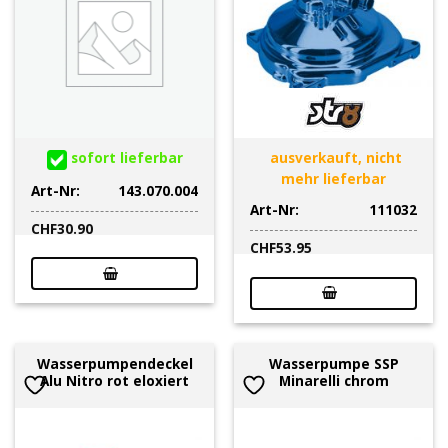
sofort lieferbar
ausverkauft, nicht
mehr lieferbar
Art-Nr:
143.070.004
Art-Nr:
111032
CHF
30.90
CHF
53.95
Wasserpumpendeckel
Wasserpumpe SSP
Alu Nitro rot eloxiert
Minarelli chrom