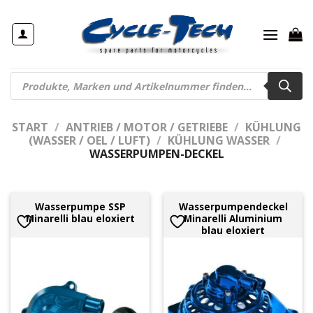
Zum
Inhalt
springen
Products
search
START
/
ANTRIEB / MOTOR / GETRIEBE
/
KÜHLUNG
(WASSER / OEL / LUFT)
/
KÜHLUNG WASSER
/
WASSERPUMPEN-DECKEL
Wasserpumpe SSP
Wasserpumpendeckel
Minarelli blau eloxiert
Minarelli Aluminium
blau eloxiert