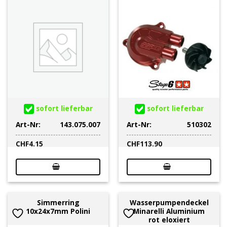
sofort lieferbar
sofort lieferbar
Art-Nr:
143.075.007
Art-Nr:
510302
CHF
4.15
CHF
113.90
Simmerring
Wasserpumpendeckel
10x24x7mm Polini
Minarelli Aluminium
rot eloxiert