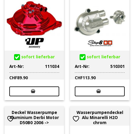
sofort lieferbar
sofort lieferbar
Art-Nr:
111034
Art-Nr:
510301
CHF
89.90
CHF
113.90
Deckel Wasserpumpe
Wasserpumpendeckel
Aluminium Derbi Motor
Alu Minarelli H2O
D50B0 2006 ->
chrom