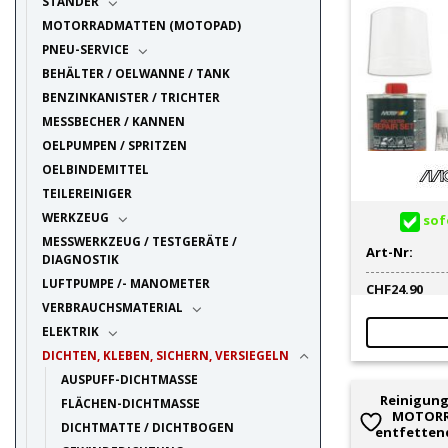
STÄNDER
MOTORRADMATTEN (MOTOPAD)
PNEU-SERVICE
BEHÄLTER / OELWANNE / TANK
BENZINKANISTER / TRICHTER
MESSBECHER / KANNEN
OELPUMPEN / SPRITZEN
OELBINDEMITTEL
TEILEREINIGER
WERKZEUG
sofo
MESSWERKZEUG / TESTGERÄTE /
Art-Nr:
DIAGNOSTIK
LUFTPUMPE /- MANOMETER
CHF
24.90
VERBRAUCHSMATERIAL
ELEKTRIK
DICHTEN, KLEBEN, SICHERN, VERSIEGELN
AUSPUFF-DICHTMASSE
Reinigung
FLÄCHEN-DICHTMASSE
MOTORRE
DICHTMATTE / DICHTBOGEN
entfetten