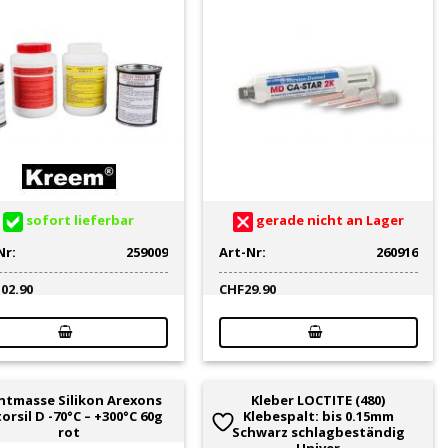
sofort lieferbar
gerade nicht an Lager
Nr:
259009
Art-Nr:
260916
102.90
CHF
29.90
htmasse Silikon Arexons
Kleber LOCTITE (480)
orsil D -70°C – +300°C 60g
Klebespalt: bis 0.15mm
rot
Schwarz schlagbeständig
Univer