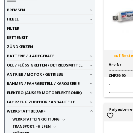
Glas
1
BREMSEN
Hitzebeständig
1
Klebstoff
61
HEBEL
Kunststoff
1
FILTER
Maschinen (Elektrowerkzeuge)
2
KETTENKIT
Motorreiniger
3
nach Einsatzzweck
1
ZÜNDKERZEN
Rostlöser / Entroster-
17
auf Bestel
BATTERIE / -LADEGERÄTE
Umwandler
Art-Nr:
OEL / FLÜSSIGKEITEN / BETRIEBSMITTEL
Schraubensicherung
15
Selbsklebefolie
1
ANTRIEB / MOTOR / GETRIEBE
CHF
29.90
Startnummer
1
RAHMEN / FAHRGESTELL / KAROSSERIE
Sticker / Aufkleber
1
ELEKTRO (AUSSER MOTORELEKTRONIK)
Sticker / Aufkleber
1
Tankversiegelung / -Sanierung
FAHRZEUG ZUBEHÖR / ANBAUTEILE
45
Teilereiniger / Entfetter
Polyesterre
4
WERKSTATTBEDARF
transparente Materialien
1
WERKSTATTEINRICHTUNG
Visier
1
TRANSPORT, -HILFEN
Vorbehandlung / Grundierung
3