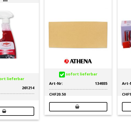
sofort lieferbar
rt lieferbar
Art-Nr:
134935
Art-
261214
CHF
20.50
CHF