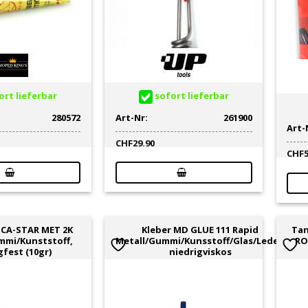
rt lieferbar
sofort lieferbar
280572
Art-Nr:
261900
Art-
CHF
29.90
CHF
 CA-STAR MET 2K
Kleber MD GLUE 111 Rapid
Tan
mmi/Kunststoff,
Metall/Gummi/Kunsstoff/Glas/Leder,
RO
gfest (10gr)
niedrigviskos