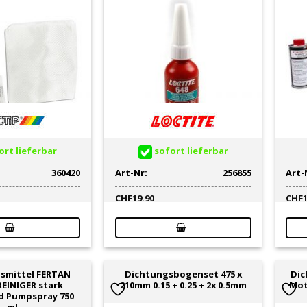
rt lieferbar
sofort lieferbar
360420
Art-Nr:
256855
Art-
CHF
19.90
CHF
smittel FERTAN
Dichtungsbogenset 475 x
Dic
INIGER stark
210mm 0.15 + 0.25 + 2x 0.5mm
Mot
d Pumpspray 750
ml