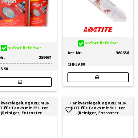
sofort lieferbar
sofort lieferbar
Art-Nr:
360656
Nr:
259931
CHF
39.90
58.90
kversiegelung KREEM 2R
Tankversiegelung KREEM 3R
T für Tanks mit 25 Liter
ROT für Tanks mit 50 Liter
(Reiniger, Entroster
(Reiniger, Entroster