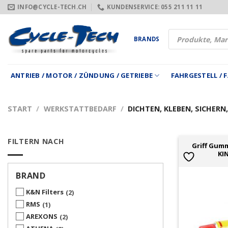
Zum
INFO@CYCLE-TECH.CH
KUNDENSERVICE: 055 211 11 11
Inhalt
springen
Products
BRANDS
search
ANTRIEB / MOTOR / ZÜNDUNG / GETRIEBE
FAHRGESTELL /
START
/
WERKSTATTBEDARF
/
DICHTEN, KLEBEN, SICHERN,
FILTERN NACH
Griff Gum
KI
BRAND
K&N Filters
2
RMS
1
AREXONS
2