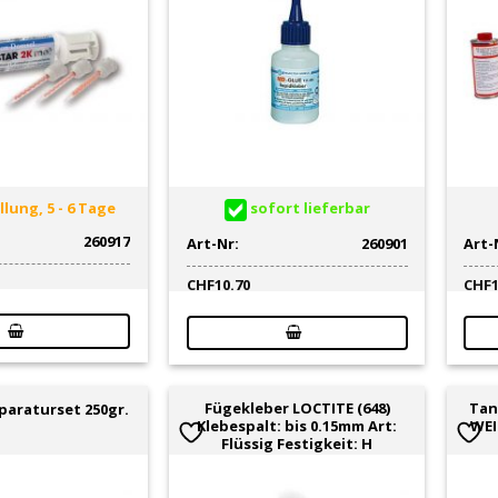
lung, 5 - 6 Tage
sofort lieferbar
260917
Art-Nr:
260901
Art-
CHF
10.70
CHF
Fügekleber LOCTITE (648)
Tan
paraturset 250gr.
Klebespalt: bis 0.15mm Art:
WEI
Flüssig Festigkeit: H