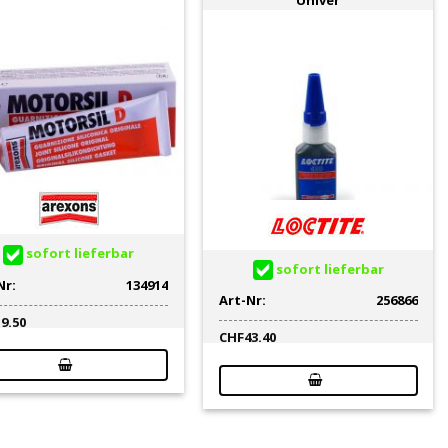
sofort lieferbar
sofort lieferbar
Nr:
134914
Art-Nr:
256866
19.50
CHF
43.40