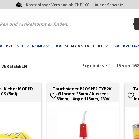
Kostenloser Versand ab CHF 100.-- in der Schweiz
 FAHRZEUGELEKTRONIK
RAHMEN / ANBAUTEILE
FAHRZEUG
Ergebnisse 1 – 16 von 16
 VERSIEGELN
mi Kleber MOPED
Tauchsieder PROSPER TYP201
Ta
NGS (5ml)
Ø Innen: 35mm / Aussen:
53mm, Länge 115mm, 230V
In