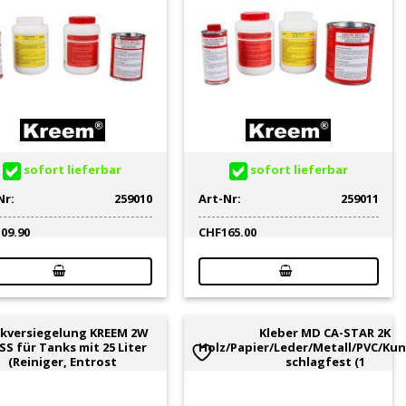
sofort lieferbar
sofort lieferbar
Nr:
259010
Art-Nr:
259011
109.90
CHF
165.00
kversiegelung KREEM 2W
Kleber MD CA-STAR 2K
SS für Tanks mit 25 Liter
Holz/Papier/Leder/Metall/PVC/Kun
(Reiniger, Entrost
schlagfest (1