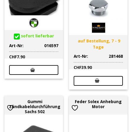
sofort lieferbar
auf Bestellung, 7 - 9
Art-Nr:
016597
Tage
Art-Nr:
281468
CHF
7.90
CHF
39.90
Gummi
Feder Solex Anhebung
Zündkabeldurchführung
Motor
Sachs 502