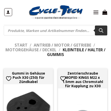
Zum
Inhalt
springen
Products
search
START
/
ANTRIEB / MOTOR / GETRIEBE
/
MOTORGEHÄUSE / DECKEL
/
KLEINTEILE / HALTER /
GUMMIS
Gummi in Gehäuse
Zentrierschraube
Puch X30 (Z50) für
MOPED KINGS M22 x
Zündkabel
1.5mm aus Chromstahl
für Kupplung zu X30