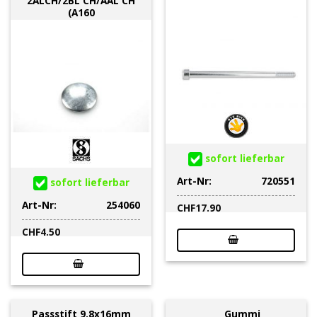
2ALCH/2BL CH/AAL CH
(A160
sofort lieferbar
Art-Nr:
720551
sofort lieferbar
Art-Nr:
254060
CHF
17.90
CHF
4.50
Passstift 9.8x16mm
Gummi