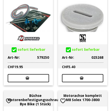
sofort lieferbar
sofort lieferbar
Art-Nr:
579250
Art-Nr:
025268
CHF
19.95
CHF
5.40
Büchse
Motorachse komplett
Motorenbefestigungsschraube
M8 Solex 1700-3800
Bye Bike (1 Stück)