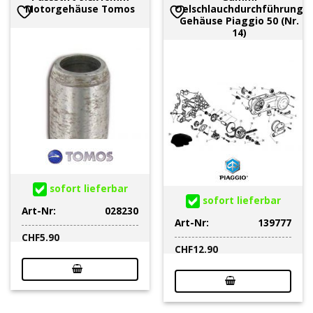
Motorgehäuse Tomos
Oelschlauchdurchführung
Gehäuse Piaggio 50 (Nr.
14)
sofort lieferbar
sofort lieferbar
Art-Nr:
028230
Art-Nr:
139777
CHF
5.90
CHF
12.90