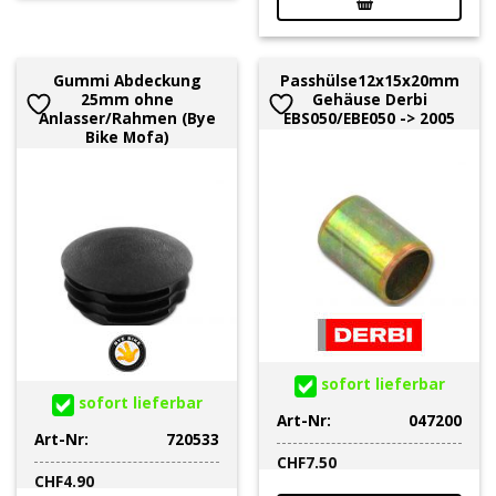
Gummi Abdeckung
Passhülse12x15x20mm
25mm ohne
Gehäuse Derbi
Anlasser/Rahmen (Bye
EBS050/EBE050 -> 2005
Bike Mofa)
sofort lieferbar
sofort lieferbar
Art-Nr:
047200
Art-Nr:
720533
CHF
7.50
CHF
4.90