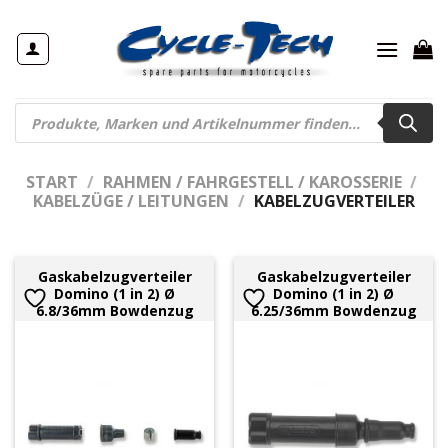
Zum
Inhalt
springen
Products
search
START
/
RAHMEN / FAHRGESTELL / KAROSSERIE
/
KABELZÜGE / LEITUNGEN
/
KABELZUGVERTEILER
Gaskabelzugverteiler
Gaskabelzugverteiler
Domino (1 in 2) Ø
Domino (1 in 2) Ø
6.8/36mm Bowdenzug
6.25/36mm Bowdenzug