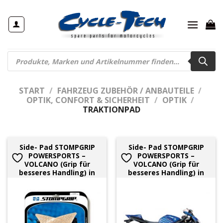
Zum
Inhalt
springen
Products
search
START
/
FAHRZEUG ZUBEHÖR / ANBAUTEILE
/
OPTIK, CONFORT & SICHERHEIT
/
OPTIK
/
TRAKTIONPAD
Side- Pad STOMPGRIP
Side- Pad STOMPGRIP
POWERSPORTS –
POWERSPORTS –
VOLCANO (Grip für
VOLCANO (Grip für
besseres Handling) in
besseres Handling) in