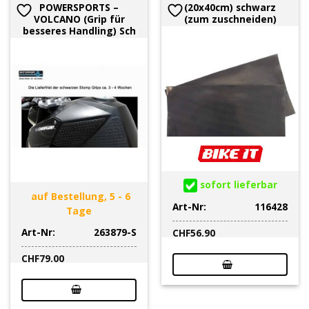
POWERSPORTS –
(20x40cm) schwarz
VOLCANO (Grip für
(zum zuschneiden)
besseres Handling) Sch
sofort lieferbar
auf Bestellung, 5 - 6
Art-Nr:
116428
Tage
Art-Nr:
263879-S
CHF
56.90
CHF
79.00