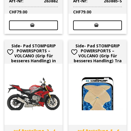
Art-Nr:
263882
Art-Nr:
263885-S
CHF
79.00
CHF
79.00
Side- Pad STOMPGRIP
Side- Pad STOMPGRIP
POWERSPORTS –
POWERSPORTS –
VOLCANO (Grip für
VOLCANO (Grip für
besseres Handling) in
besseres Handling) Tra
auf Bestellung, 2 - 4
auf Bestellung, 5 - 6