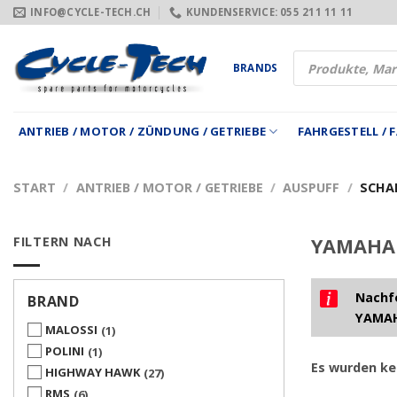
Zum
INFO@CYCLE-TECH.CH
KUNDENSERVICE: 055 211 11 11
Inhalt
springen
Products
BRANDS
search
ANTRIEB / MOTOR / ZÜNDUNG / GETRIEBE
FAHRGESTELL /
START
/
ANTRIEB / MOTOR / GETRIEBE
/
AUSPUFF
/
SCHA
FILTERN NACH
YAMAHA X
Nachfo
BRAND
YAMAH
MALOSSI
1
POLINI
1
Es wurden ke
HIGHWAY HAWK
27
RMS
6