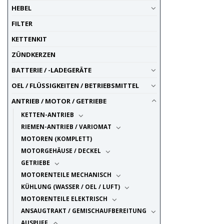
KYMCO
11
HEBEL
LEOVINCE
312
FILTER
METRA KIT
1
MIVV
1032
KETTENKIT
MOPED KINGS
8
ZÜNDKERZEN
QD
14
BATTERIE / -LADEGERÄTE
REMUS
233
OEL / FLÜSSIGKEITEN / BETRIEBSMITTEL
SACHS
5
SILVERTAIL
1
ANTRIEB / MOTOR / GETRIEBE
SIMONINI
1
KETTEN-ANTRIEB
SITO
6
RIEMEN-ANTRIEB / VARIOMAT
TECNIGAS
18
MOTOREN (KOMPLETT)
TERMIGNONI
27
MOTORGEHÄUSE / DECKEL
TURBO KIT
3
GETRIEBE
UP SPARE PARTS
7
MOTORENTEILE MECHANISCH
YASUNI
2
KÜHLUNG (WASSER / OEL / LUFT)
YOSHIMURA
91
MOTORENTEILE ELEKTRISCH
ZARD
109
ANSAUGTRAKT / GEMISCHAUFBEREITUNG
AUSPUFF