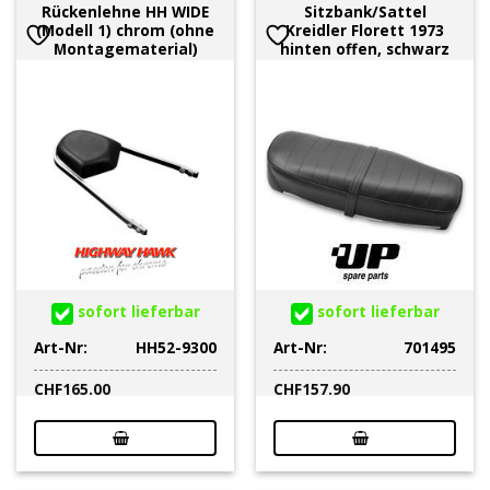
Rückenlehne HH WIDE
Sitzbank/Sattel
(Modell 1) chrom (ohne
Kreidler Florett 1973
Montagematerial)
hinten offen, schwarz
sofort lieferbar
sofort lieferbar
Art-Nr:
HH52-9300
Art-Nr:
701495
CHF
165.00
CHF
157.90