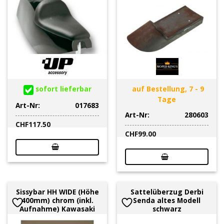
sofort lieferbar
auf Bestellung, 7 - 9
Tage
Art-Nr:
017683
Art-Nr:
280603
CHF
117.50
CHF
99.00
Sissybar HH WIDE (Höhe
Sattelüberzug Derbi
400mm) chrom (inkl.
Senda altes Modell
Aufnahme) Kawasaki
schwarz