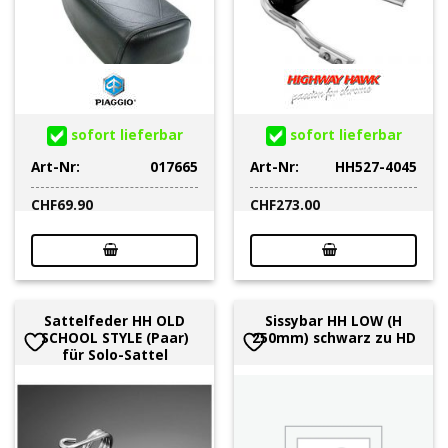
sofort lieferbar
sofort lieferbar
Art-Nr:
017665
Art-Nr:
HH527-4045
CHF
69.90
CHF
273.00
Sattelfeder HH OLD
Sissybar HH LOW (H
SCHOOL STYLE (Paar)
250mm) schwarz zu HD
für Solo-Sattel