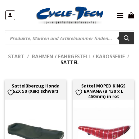
Zum
Inhalt
springen
Products
search
START
/
RAHMEN / FAHRGESTELL / KAROSSERIE
/
SATTEL
Sattelüberzug Honda
Sattel MOPED KINGS
SZX 50 (X8R) schwarz
BANANA (B 130 x L
450mm) in rot