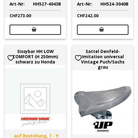
Art-Nr:
HH527-4043B
Art-Nr:
HH524-3040B
CHF
273.00
CHF
242.00
Sissybar HH LOW
Sattel Denfeld-
COMFORT (H 250mm)
Imitation universal
schwarz zu Honda
Vintage Puch/Sachs
grau
auf Bestellung, 7 - 9