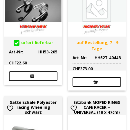
sofort lieferbar
auf Bestellung, 7 - 9
Tage
Art-Nr:
HH53-205
Art-Nr:
HH527-4044B
CHF
22.60
CHF
273.00
Sattelschale Polyester
Sitzbank MOPED KINGS
racing Wheeling
CAFE RACER –
schwarz
UNIVERSAL (18 x 47cm)