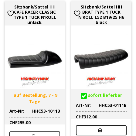
Sitzbank/Sattel HH
Sitzbank/Sattel HH
CAFE RACER CLASSIC
BRAT TYPE 1 TUCK
TYPE 1 TUCK N’ROLL
N’ROLL L52 B19/25 H6
unlack.
black
auf Bestellung, 7 - 9
sofort lieferbar
Tage
Art-Nr:
HHC53-0111B
Art-Nr:
HHC53-1011B
CHF
312.00
CHF
295.00