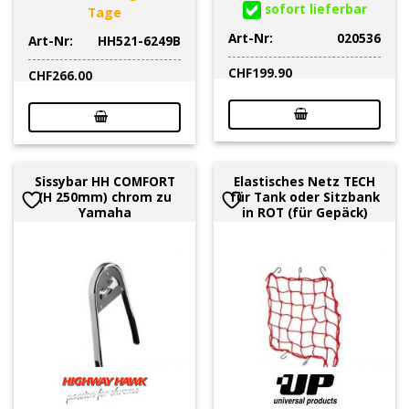
sofort lieferbar
Tage
Art-Nr:
020536
Art-Nr:
HH521-6249B
CHF
199.90
CHF
266.00
Sissybar HH COMFORT
Elastisches Netz TECH
(H 250mm) chrom zu
für Tank oder Sitzbank
Yamaha
in ROT (für Gepäck)