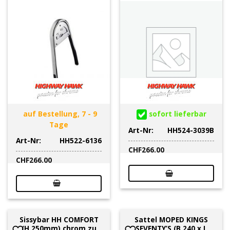
auf Bestellung, 7 - 9
sofort lieferbar
Tage
Art-Nr:
HH524-3039B
Art-Nr:
HH522-6136
CHF
266.00
CHF
266.00
Sissybar HH COMFORT
Sattel MOPED KINGS
(H 250mm) chrom zu
SEVENTY’S (B 240 x L