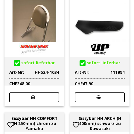
sofort lieferbar
sofort lieferbar
Art-Nr:
HH524-1034
Art-Nr:
111994
CHF
248.00
CHF
47.90
Sissybar HH COMFORT
Sissybar HH ARCH (H
(H 250mm) chrom zu
400mm) schwarz zu
Yamaha
Kawasaki