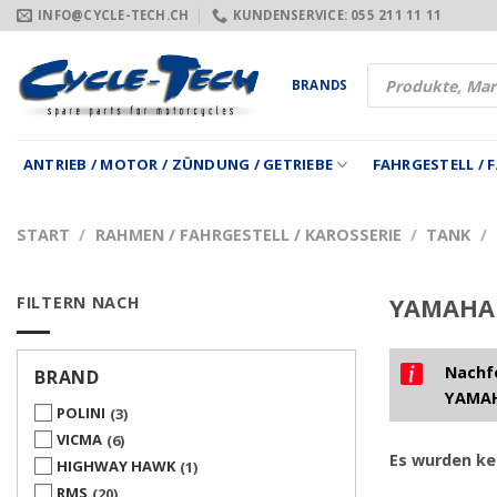
Zum
INFO@CYCLE-TECH.CH
KUNDENSERVICE: 055 211 11 11
Inhalt
springen
Products
BRANDS
search
ANTRIEB / MOTOR / ZÜNDUNG / GETRIEBE
FAHRGESTELL /
START
/
RAHMEN / FAHRGESTELL / KAROSSERIE
/
TANK
/
FILTERN NACH
YAMAHA X
Nachfo
BRAND
YAMAH
POLINI
3
VICMA
6
Es wurden ke
HIGHWAY HAWK
1
RMS
20