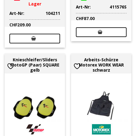
Lager
Art-Nr:
411576S
Art-Nr:
104211
CHF
87.00
CHF
209.00
Knieschleifer/Sliders
Arbeits-Schürze
MotoGP (Paar) SQUARE
Motorex WORK WEAR
gelb
schwarz