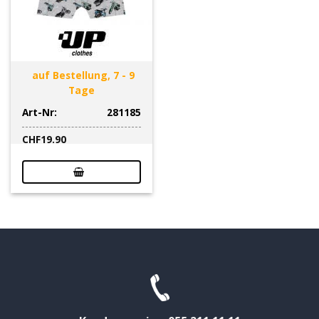
auf Bestellung, 7 - 9
Tage
Art-Nr:
281185
CHF
19.90