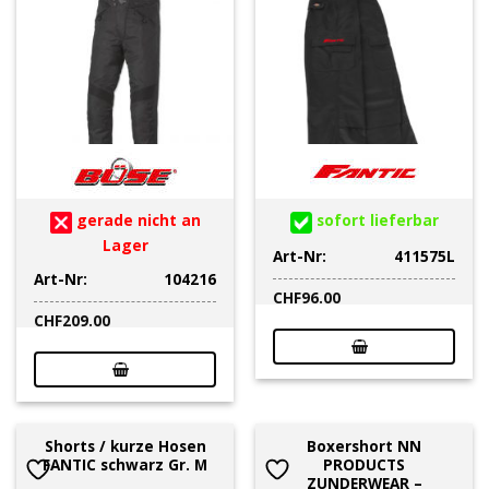
gerade nicht an
sofort lieferbar
Lager
Art-Nr:
411575L
Art-Nr:
104216
CHF
96.00
CHF
209.00
Shorts / kurze Hosen
Boxershort NN
FANTIC schwarz Gr. M
PRODUCTS
ZUNDERWEAR –