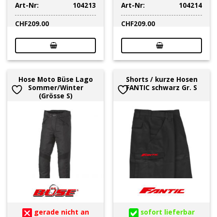
Art-Nr:
104213
Art-Nr:
104214
CHF
209.00
CHF
209.00
Hose Moto Büse Lago
Shorts / kurze Hosen
Sommer/Winter
FANTIC schwarz Gr. S
(Grösse S)
gerade nicht an
sofort lieferbar