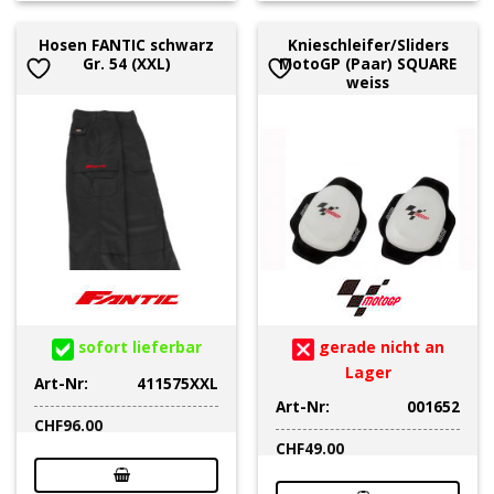
Hosen FANTIC schwarz
Knieschleifer/Sliders
Gr. 54 (XXL)
MotoGP (Paar) SQUARE
weiss
sofort lieferbar
gerade nicht an
Lager
Art-Nr:
411575XXL
Art-Nr:
001652
CHF
96.00
CHF
49.00