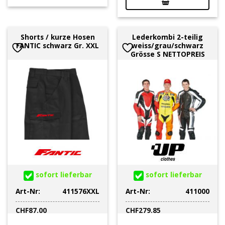
Shorts / kurze Hosen
Lederkombi 2-teilig
FANTIC schwarz Gr. XXL
weiss/grau/schwarz
Grösse S NETTOPREIS
sofort lieferbar
sofort lieferbar
Art-Nr:
411576XXL
Art-Nr:
411000
CHF
87.00
CHF
279.85