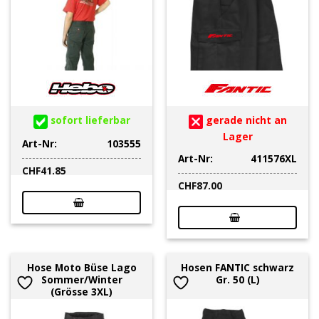
sofort lieferbar
gerade nicht an
Lager
Art-Nr:
103555
Art-Nr:
411576XL
CHF
41.85
CHF
87.00
Hose Moto Büse Lago
Hosen FANTIC schwarz
Sommer/Winter
Gr. 50 (L)
(Grösse 3XL)