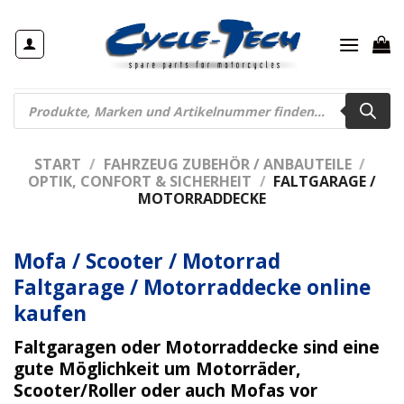
Zum
Inhalt
springen
Products
search
START
/
FAHRZEUG ZUBEHÖR / ANBAUTEILE
/
OPTIK, CONFORT & SICHERHEIT
/
FALTGARAGE /
MOTORRADDECKE
Mofa / Scooter / Motorrad
Faltgarage / Motorraddecke online
kaufen
Faltgaragen
oder
Motorraddecke
sind eine
gute Möglichkeit um Motorräder,
Scooter/Roller oder auch Mofas vor