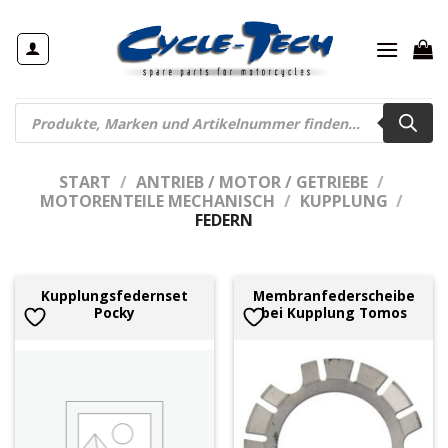
Zum
Inhalt
springen
Products
search
START
/
ANTRIEB / MOTOR / GETRIEBE
/
MOTORENTEILE MECHANISCH
/
KUPPLUNG
/
FEDERN
Kupplungsfedernset
Membranfederscheibe
Pocky
bei Kupplung Tomos