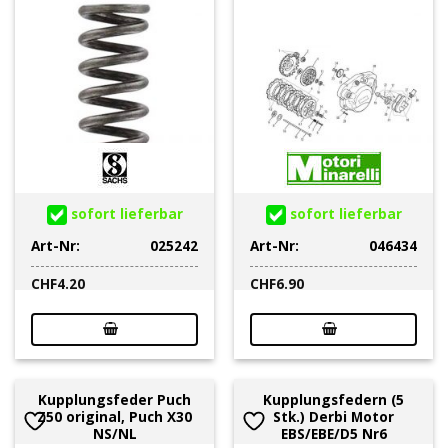
sofort lieferbar
sofort lieferbar
Art-Nr:
025242
Art-Nr:
046434
CHF
4.20
CHF
6.90
Kupplungsfeder Puch
Kupplungsfedern (5
Z50 original, Puch X30
Stk.) Derbi Motor
NS/NL
EBS/EBE/D5 Nr6