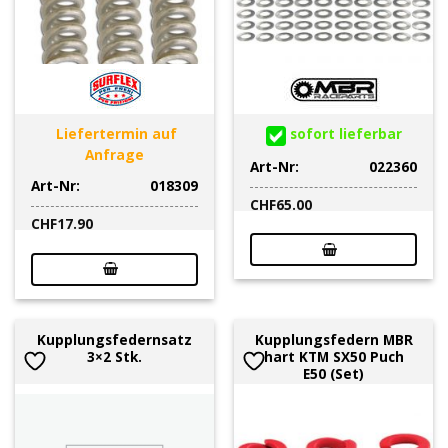
Liefertermin auf
sofort lieferbar
Anfrage
Art-Nr:
022360
Art-Nr:
018309
CHF
65.00
CHF
17.90
Kupplungsfedernsatz
Kupplungsfedern MBR
3×2 Stk.
hart KTM SX50 Puch
E50 (Set)