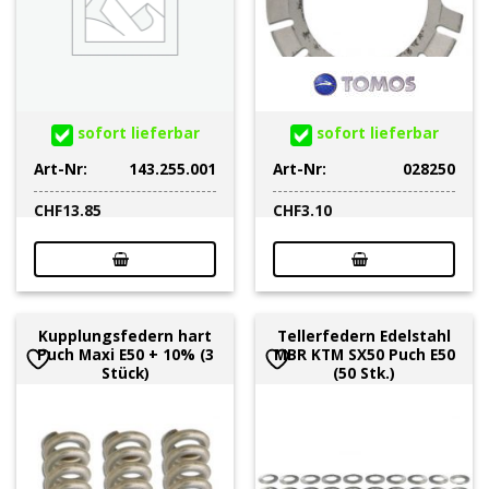
sofort lieferbar
sofort lieferbar
Art-Nr:
143.255.001
Art-Nr:
028250
CHF
13.85
CHF
3.10
Kupplungsfedern hart
Tellerfedern Edelstahl
Puch Maxi E50 + 10% (3
MBR KTM SX50 Puch E50
Stück)
(50 Stk.)