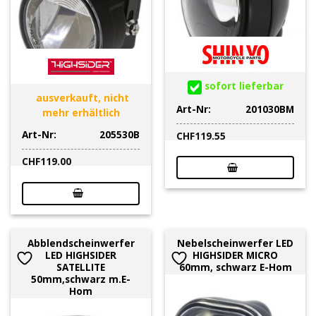
sofort lieferbar
ausverkauft, nicht
Art-Nr:
201030BM
mehr erhältlich
Art-Nr:
205530B
CHF
119.55
CHF
119.00
Abblendscheinwerfer
Nebelscheinwerfer LED
LED HIGHSIDER
HIGHSIDER MICRO
SATELLITE
60mm, schwarz E-Hom
50mm,schwarz m.E-
Hom