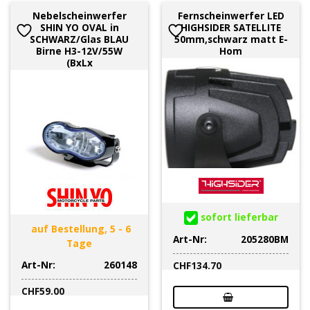
Nebelscheinwerfer
Fernscheinwerfer LED
SHIN YO OVAL in
HIGHSIDER SATELLITE
SCHWARZ/Glas BLAU
50mm,schwarz matt E-
Birne H3-12V/55W
Hom
(BxLx
sofort lieferbar
auf Bestellung, 5 - 6
Art-Nr:
205280BM
Tage
Art-Nr:
260148
CHF
134.70
CHF
59.00