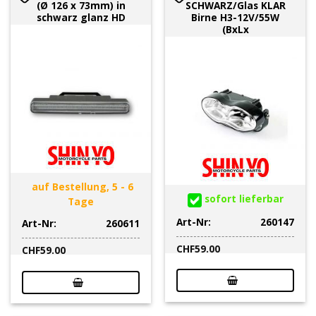
(Ø 126 x 73mm) in
SCHWARZ/Glas KLAR
schwarz glanz HD
Birne H3-12V/55W
(BxLx
auf Bestellung, 5 - 6
sofort lieferbar
Tage
Art-Nr:
260147
Art-Nr:
260611
CHF
59.00
CHF
59.00