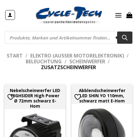
Zum
Inhalt
springen
Products
search
START
/
ELEKTRO (AUSSER MOTORELEKTRONIK)
/
BELEUCHTUNG
/
SCHEINWERFER
/
ZUSATZSCHEINWERFER
Nebelscheinwerfer LED
Abblendscheinwerfer
HIGHSIDER High Power
LED SHIN YO 110mm,
Ø 72mm schwarz E-
schwarz matt E-Hom
Hom