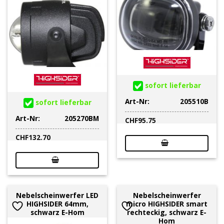
sofort lieferbar
Art-Nr:
205510B
sofort lieferbar
Art-Nr:
205270BM
CHF
95.75
CHF
132.70
Nebelscheinwerfer LED
Nebelscheinwerfer
HIGHSIDER 64mm,
micro HIGHSIDER smart
schwarz E-Hom
rechteckig, schwarz E-
Hom