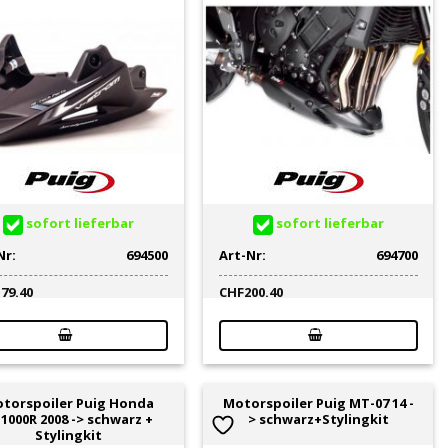
sofort lieferbar
sofort lieferbar
Nr:
694500
Art-Nr:
694700
179.40
CHF
200.40
torspoiler Puig Honda
Motorspoiler Puig MT-07 14 -
1000R 2008 -> schwarz +
> schwarz+Stylingkit
Stylingkit