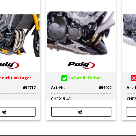
 nicht an Lager
sofort lieferbar
694717
Art-Nr:
694400
Art-
CHF
215.40
CHF