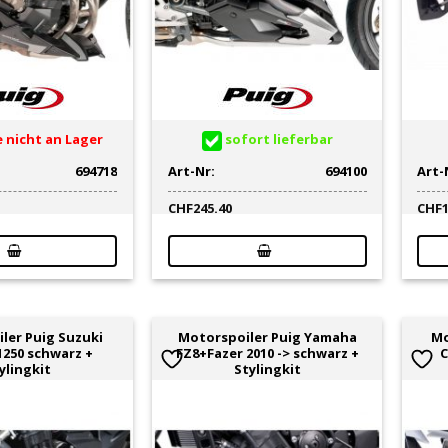
 nicht an Lager
sofort lieferbar
694718
Art-Nr:
694100
Art-
CHF
245.40
CHF
ler Puig Suzuki
Motorspoiler Puig Yamaha
Mo
250 schwarz +
FZ8+Fazer 2010 -> schwarz +
C
ylingkit
Stylingkit