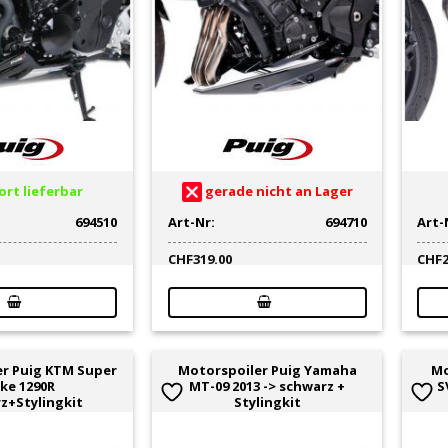
rt lieferbar
gerade nicht an Lager
694510
Art-Nr:
694710
Art-
CHF
319.00
CHF
r Puig KTM Super
Motorspoiler Puig Yamaha
Mo
ke 1290R
MT-09 2013 -> schwarz +
S
z+Stylingkit
Stylingkit