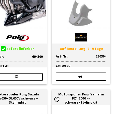
sofort lieferbar
auf Bestellung, 7 - 9 Tage
Art-Nr:
280304
Nr:
694300
CHF
89.00
203.40
torspoiler Puig Suzuki
Motorspoiler Puig Yamaha
V650+DL650V schwarz +
FZ1 2006 ->
Stylingkit
schwarz+Stylingkit