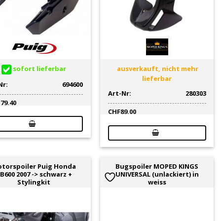
sofort lieferbar
ausverkauft, nicht mehr
lieferbar
Nr:
694600
Art-Nr:
280303
179.40
CHF
89.00
torspoiler Puig Honda
Bugspoiler MOPED KINGS
B600 2007 -> schwarz +
UNIVERSAL (unlackiert) in
Stylingkit
weiss