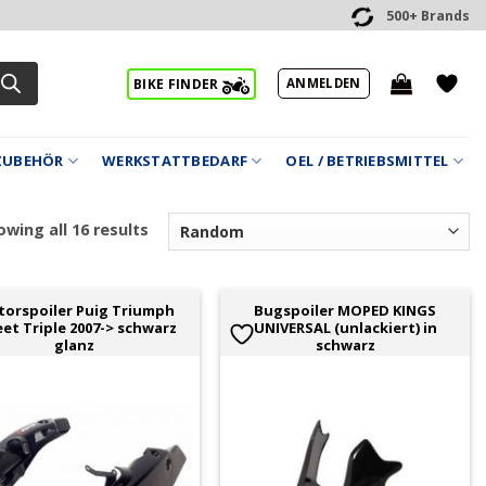
500+ Brands
ANMELDEN
BIKE FINDER
ZUBEHÖR
WERKSTATTBEDARF
OEL / BETRIEBSMITTEL
wing all 16 results
orspoiler Puig Triumph
Bugspoiler MOPED KINGS
eet Triple 2007-> schwarz
UNIVERSAL (unlackiert) in
glanz
schwarz