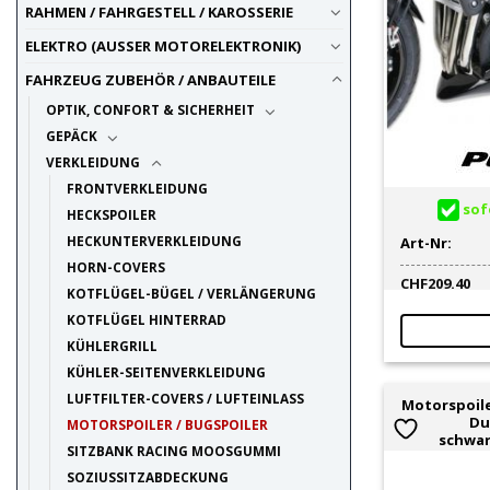
RAHMEN / FAHRGESTELL / KAROSSERIE
ELEKTRO (AUSSER MOTORELEKTRONIK)
FAHRZEUG ZUBEHÖR / ANBAUTEILE
OPTIK, CONFORT & SICHERHEIT
GEPÄCK
VERKLEIDUNG
FRONTVERKLEIDUNG
sofo
HECKSPOILER
HECKUNTERVERKLEIDUNG
Art-Nr:
HORN-COVERS
CHF
209.40
KOTFLÜGEL-BÜGEL / VERLÄNGERUNG
KOTFLÜGEL HINTERRAD
KÜHLERGRILL
KÜHLER-SEITENVERKLEIDUNG
LUFTFILTER-COVERS / LUFTEINLASS
Motorspoile
Du
MOTORSPOILER / BUGSPOILER
schwar
SITZBANK RACING MOOSGUMMI
SOZIUSSITZABDECKUNG