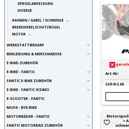
SPIEGELABDECKUNG
DIVERSE
RAHMEN / GABEL / SCHWINGE
BREMSHEBELSCHUTZBÜGEL
MOTOR
WERKSTATTBEDARF
BEKLEIDUNG & MERCHANDISE
E-BIKE-ZUBEHÖR
gerade
E-BIKE - FANTIC
Art-Nr:
FANTIC E-BIKE ZUBEHÖR
CHF
412.00
E-BIKE - FANTIC ISSIMO
E-SCOOTER - FANTIC
MOFA - BYE BIKE
Motorspoile
MOTORRÄDER - FANTIC
> 
schwar
FANTIC MOTORRAD ZUBEHÖR