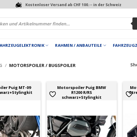
Kostenloser Versand ab CHF 100.-- in der Schweiz
 FAHRZEUGELEKTRONIK
RAHMEN / ANBAUTEILE
FAHRZEUG
Sho
G
/
MOTORSPOILER / BUGSPOILER
ler Puig MT-09
Motorspoiler Puig BMW
Mot
hwarz+Stylingkit
R1200 R/RS
Str
schwarz+Stylingkit