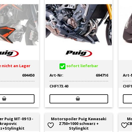
 nicht an Lager
sofort lieferbar
694450
Art-Nr:
694716
Art-
CHF
173.40
CHF
r Puig MT-09 13 -
Motorspoiler Puig Kawasaki
Mo
Akrapovic
Z750+1000 schwarz +
CB
z+Stylingkit
Stylingkit