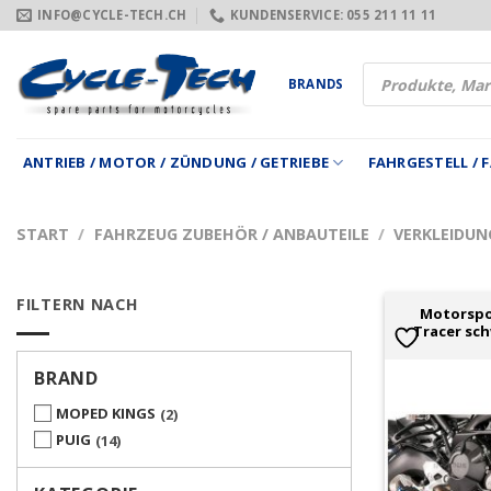
Zum
INFO@CYCLE-TECH.CH
KUNDENSERVICE: 055 211 11 11
Inhalt
springen
Products
BRANDS
search
ANTRIEB / MOTOR / ZÜNDUNG / GETRIEBE
FAHRGESTELL /
START
/
FAHRZEUG ZUBEHÖR / ANBAUTEILE
/
VERKLEIDUN
FILTERN NACH
Motorspoi
Tracer sc
BRAND
MOPED KINGS
2
PUIG
14