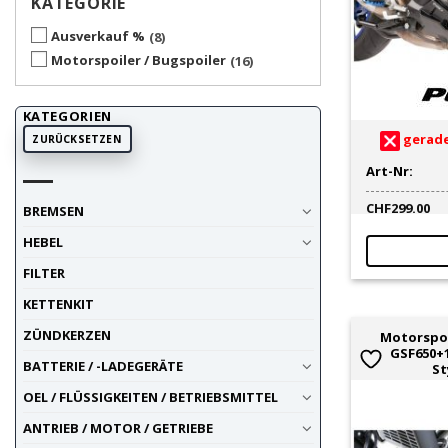
KATEGORIE
Ausverkauf %
8
Motorspoiler / Bugspoiler
16
KATEGORIEN
gerade
ZURÜCKSETZEN
Art-Nr:
CHF
299.00
BREMSEN
HEBEL
FILTER
KETTENKIT
ZÜNDKERZEN
Motorspoi
GSF650+1
BATTERIE / -LADEGERÄTE
St
OEL / FLÜSSIGKEITEN / BETRIEBSMITTEL
ANTRIEB / MOTOR / GETRIEBE