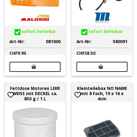
sofort lieferbar
sofort lieferbar
Art-Nr:
081000
Art-Nr:
580091
CHF
9.90
CHF
38.50
Fettdose Motorex LEER
Kleinteilebox NO NAME
WEISS mit DECKEL ca.
mit 8 Fach, 19 x 16 x
850 g / 1 L
4cm