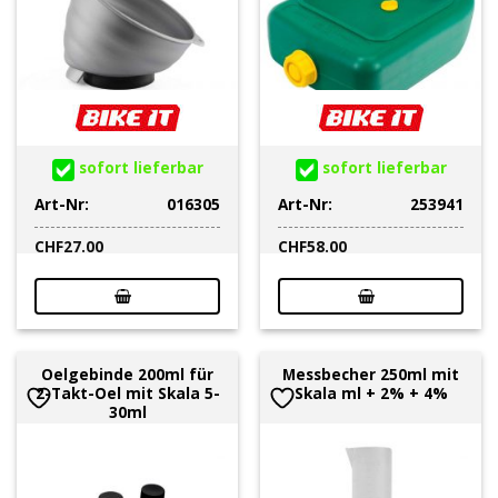
sofort lieferbar
sofort lieferbar
Art-Nr:
016305
Art-Nr:
253941
CHF
27.00
CHF
58.00
Oelgebinde 200ml für
Messbecher 250ml mit
2-Takt-Oel mit Skala 5-
Skala ml + 2% + 4%
30ml