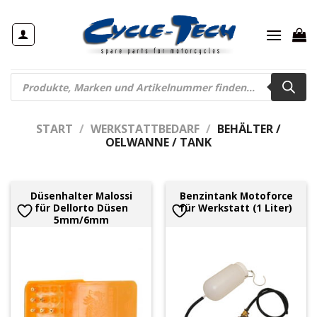
Zum
Inhalt
springen
Products
search
START
/
WERKSTATTBEDARF
/
BEHÄLTER /
OELWANNE / TANK
Düsenhalter Malossi
Benzintank Motoforce
für Dellorto Düsen
für Werkstatt (1 Liter)
5mm/6mm