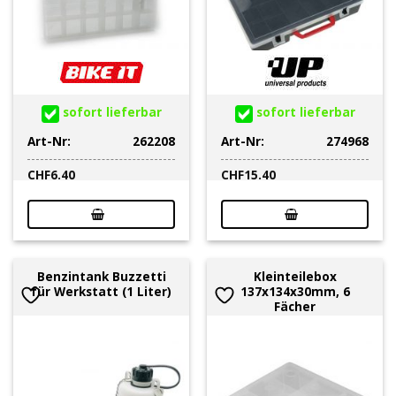
sofort lieferbar
sofort lieferbar
Art-Nr:
262208
Art-Nr:
274968
CHF
6.40
CHF
15.40
Benzintank Buzzetti
Kleinteilebox
für Werkstatt (1 Liter)
137x134x30mm, 6
Fächer