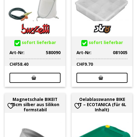
sofort lieferbar
sofort lieferbar
Art-Nr:
580090
Art-Nr:
081005
CHF
58.40
CHF
9.70
Magnetschale BIKEIT
Oelablasswanne BIKE
15cm silber aus Silikon
IT – ECOTANICA (für 6L
formstabil
Inhalt)