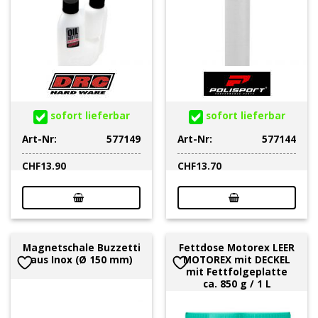
sofort lieferbar
sofort lieferbar
Art-Nr:
577149
Art-Nr:
577144
CHF
13.90
CHF
13.70
Magnetschale Buzzetti
Fettdose Motorex LEER
aus Inox (Ø 150 mm)
MOTOREX mit DECKEL
mit Fettfolgeplatte
ca. 850 g / 1 L