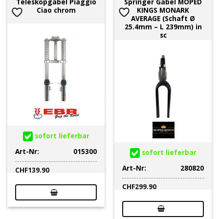
Teleskopgabel Piaggio
Springer Gabel MOPED
Ciao chrom
KINGS MONARK
AVERAGE (Schaft Ø
25.4mm – L 239mm) in
sc
sofort lieferbar
Art-Nr:
015300
sofort lieferbar
Art-Nr:
280820
CHF
139.90
CHF
299.90