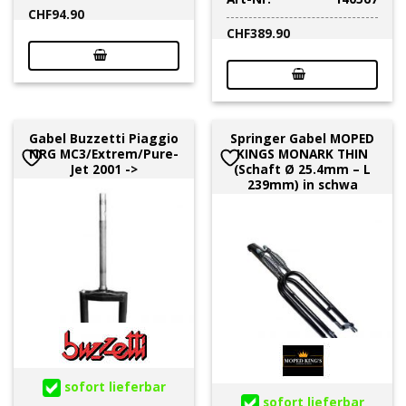
CHF
94.90
CHF
389.90
Gabel Buzzetti Piaggio
Springer Gabel MOPED
NRG MC3/Extrem/Pure-
KINGS MONARK THIN
Jet 2001 ->
(Schaft Ø 25.4mm – L
239mm) in schwa
sofort lieferbar
sofort lieferbar