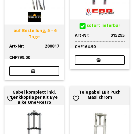
sofort lieferbar
auf Bestellung, 5 - 6
Art-Nr:
015295
Tage
Art-Nr:
280817
CHF
164.90
CHF
799.00
Gabel komplett inkl.
Telegabel EBR Puch
Lenkkopflager Kit Bye
Maxi chrom
Bike One+Retro