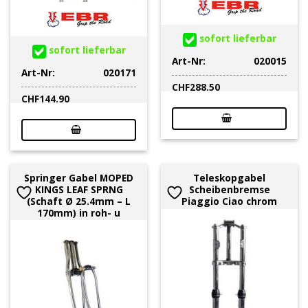
sofort lieferbar
sofort lieferbar
Art-Nr:
020015
Art-Nr:
020171
CHF
288.50
CHF
144.90
Springer Gabel MOPED
Teleskopgabel
KINGS LEAF SPRNG
Scheibenbremse
(Schaft Ø 25.4mm – L
Piaggio Ciao chrom
170mm) in roh- u