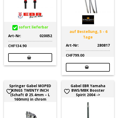
sofort lieferbar
auf Bestellung, 5 - 6
Art-Nr:
020052
Tage
Art-Nr:
280817
CHF
134.90
CHF
799.00
Springer Gabel MOPED
Gabel EBR Yamaha
KINGS TWENTY INCH
BWS/MBK Booster
(Schaft Ø 25.4mm – L
Spirit 2004 ->
160mm) in chrom