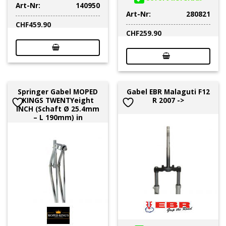
Art-Nr:
140950
Art-Nr:
280821
CHF
459.90
CHF
259.90
Springer Gabel MOPED
Gabel EBR Malaguti F12
KINGS TWENTYeight
R 2007 ->
INCH (Schaft Ø 25.4mm
– L 190mm) in