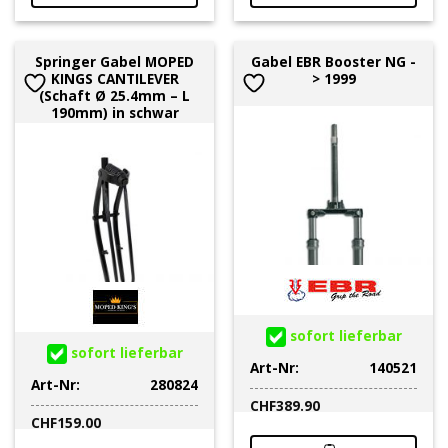
Springer Gabel MOPED
Gabel EBR Booster NG -
KINGS CANTILEVER
> 1999
(Schaft Ø 25.4mm – L
190mm) in schwar
sofort lieferbar
sofort lieferbar
Art-Nr:
140521
Art-Nr:
280824
CHF
389.90
CHF
159.00