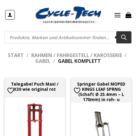
Zum
Inhalt
springen
Products
search
START
/
RAHMEN / FAHRGESTELL / KAROSSERIE
/
GABEL
/
GABEL KOMPLETT
Telegabel Puch Maxi /
Springer Gabel MOPED
X30 wie original rot
KINGS LEAF SPRNG
(Schaft Ø 25.4mm – L
170mm) in roh- u