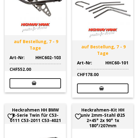
auf Bestellung, 7 - 9
auf Bestellung, 7 - 9
Tage
Tage
Art-Nr:
HHC602-103
Art-Nr:
HHC60-101
CHF
552.00
CHF
178.00
Heckrahmen HH BMW
Heckrahmen-Kit HH
R-Serie Twin für C53-
univ 2mm-Stahl Ø25
0111 C53-2011 C53-4021
2×45° 2x 90° 1x
180°/207mm