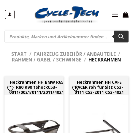
Zum
Inhalt
springen
Products
search
START
/
FAHRZEUG ZUBEHÖR / ANBAUTEILE
/
RAHMEN / GABEL / SCHWINGE
/
HECKRAHMEN
Heckrahmen HH BMW R65
Heckrahmen HH CAFE
R80 R90 1ShockC53-
RACER roh für Sitz C53-
0011/0021/0111/2011/4021
0111 C53-2011 C53-4021