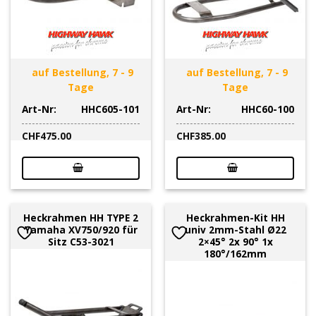
auf Bestellung, 7 - 9
auf Bestellung, 7 - 9
Tage
Tage
Art-Nr:
HHC605-101
Art-Nr:
HHC60-100
CHF
475.00
CHF
385.00
Heckrahmen HH TYPE 2
Heckrahmen-Kit HH
Yamaha XV750/920 für
univ 2mm-Stahl Ø22
Sitz C53-3021
2×45° 2x 90° 1x
180°/162mm