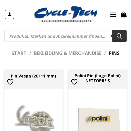
Zum
Inhalt
springen
Products
search
START
/
BEKLEIDUNG & MERCHANDISE
/
PINS
Polini Pin (Logo Polini)
Pin Vespa (20×11 mm)
NETTOPREIS