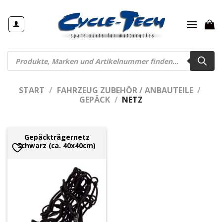
Zum
Inhalt
springen
Products
search
START
/
FAHRZEUG ZUBEHÖR / ANBAUTEILE
/
GEPÄCK
/
NETZ
Gepäckträgernetz
schwarz (ca. 40x40cm)