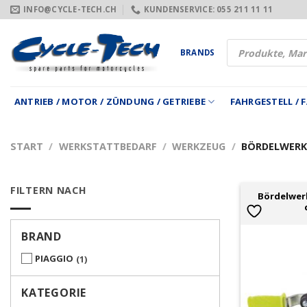
Zum
INFO@CYCLE-TECH.CH
KUNDENSERVICE: 055 211 11 11
Inhalt
springen
Products
BRANDS
search
ANTRIEB / MOTOR / ZÜNDUNG / GETRIEBE
FAHRGESTELL /
START
/
WERKSTATTBEDARF
/
WERKZEUG
/
BÖRDELWERK
FILTERN NACH
Bördelwer
BRAND
PIAGGIO
1
KATEGORIE