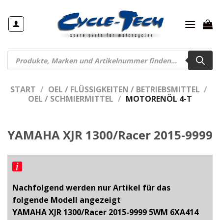
Zum
Inhalt
springen
Products
search
START
/
OEL / FLÜSSIGKEITEN / BETRIEBSMITTEL
/
OEL / SCHMIERMITTEL
/
MOTORENÖL 4-T
YAMAHA XJR 1300/Racer 2015-9999
Nachfolgend werden nur Artikel für das
folgende Modell angezeigt
YAMAHA XJR 1300/Racer 2015-9999 5WM 6XA414