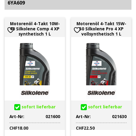
6YA609
Motorenöl 4-Takt 10W-
Motorenöl 4-Takt 15W-
40 Silkolene Comp 4 XP
50 Silkolene Pro 4 XP
synthetisch 1 L
vollsynthetisch 1 L
sofort lieferbar
sofort lieferbar
Art-Nr:
021600
Art-Nr:
021630
CHF
18.00
CHF
22.50