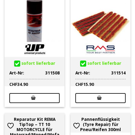
sofort lieferbar
sofort lieferbar
Art-Nr:
311508
Art-Nr:
311514
CHF
34.90
CHF
15.90
Reparatur Kit REMA
Pannenflüssigkeit
TipTop – TT 10
(Tyre Repair) für
MOTORCYCLE für
Pneu/Reifen 300ml
Motorrad/Moped/Mofa