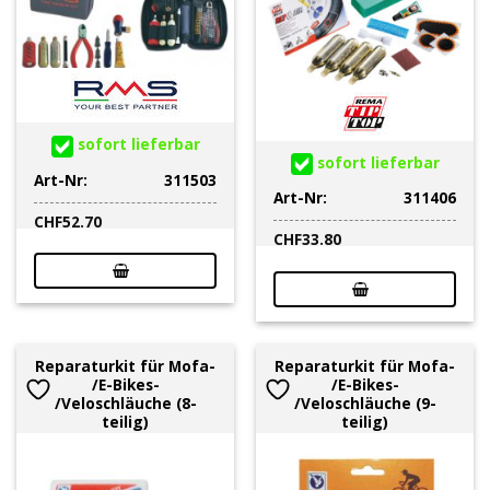
sofort lieferbar
sofort lieferbar
Art-Nr:
311503
Art-Nr:
311406
CHF
52.70
CHF
33.80
Reparaturkit für Mofa-
Reparaturkit für Mofa-
/E-Bikes-
/E-Bikes-
/Veloschläuche (8-
/Veloschläuche (9-
teilig)
teilig)