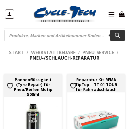
Zum
Inhalt
springen
Products
search
START
/
WERKSTATTBEDARF
/
PNEU-SERVICE
/
PNEU-/SCHLAUCH-REPARATUR
Pannenflüssigkeit
Reparatur Kit REMA
(Tyre Repair) für
TipTop – TT 01 TOUR
Pneu/Reifen Motip
für Fahrradschlauch
500ml