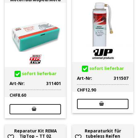
sofort lieferbar
sofort lieferbar
Art-Nr:
311507
Art-Nr:
311401
CHF
12.90
CHF
8.60
Reparatur Kit REMA
Reparaturkit für
TipTop – TT 02
tubeless Reifen