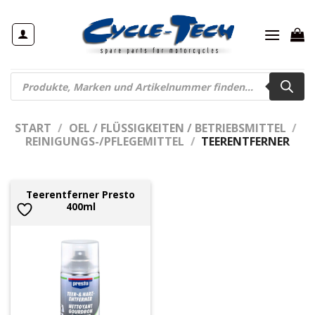
Zum
Inhalt
springen
Products
search
START
/
OEL / FLÜSSIGKEITEN / BETRIEBSMITTEL
/
REINIGUNGS-/PFLEGEMITTEL
/
TEERENTFERNER
Teerentferner Presto
400ml