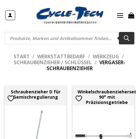
Zum
Inhalt
springen
Products
search
START
/
WERKSTATTBEDARF
/
WERKZEUG
/
SCHRAUBENZIEHER / SCHLÜSSEL
/
VERGASER-
SCHRAUBENZIEHER
Schraubenzieher D für
Winkelschraubenzieherset
Gemischregulierung
90° mit
Präzisionsgetriebe