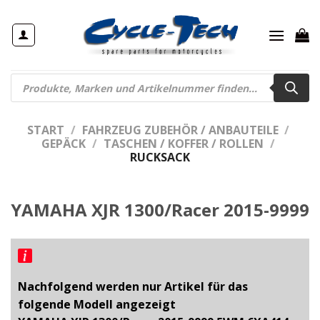
Zum
Inhalt
springen
Products
search
START
/
FAHRZEUG ZUBEHÖR / ANBAUTEILE
/
GEPÄCK
/
TASCHEN / KOFFER / ROLLEN
/
RUCKSACK
YAMAHA XJR 1300/Racer 2015-9999
Nachfolgend werden nur Artikel für das
folgende Modell angezeigt