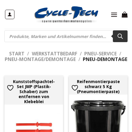
Zum
Inhalt
springen
Products
search
START
/
WERKSTATTBEDARF
/
PNEU-SERVICE
/
PNEU-MONTAGE/DEMONTAGE
/
PNEU-DEMONTAGE
Kunststoffspachtel-
Reifenmontierpaste
Set JMP (Plastik-
schwarz 5 Kg
Schaber) zum
(Pneumontierpaste)
entfernen von
Klebeblei