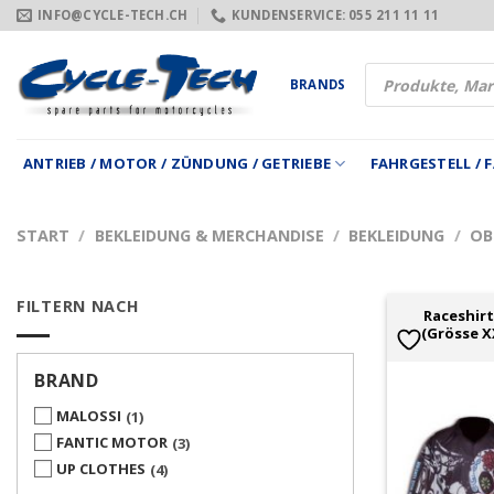
Zum
INFO@CYCLE-TECH.CH
KUNDENSERVICE: 055 211 11 11
Inhalt
springen
Products
BRANDS
search
ANTRIEB / MOTOR / ZÜNDUNG / GETRIEBE
FAHRGESTELL /
START
/
BEKLEIDUNG & MERCHANDISE
/
BEKLEIDUNG
/
OB
FILTERN NACH
Raceshirt
(Grösse X
BRAND
MALOSSI
1
FANTIC MOTOR
3
UP CLOTHES
4