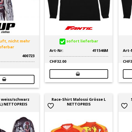
ft, nicht mehr
sofort lieferbar
ieferbar
Art-Nr:
411546M
Art-
400723
CHF
32.00
CHF
 weiss/schwarz
Race-Shirt Malossi Grösse L
L) NETTOPREIS
NETTOPREIS