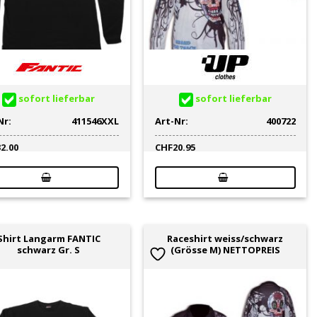
sofort lieferbar
sofort lieferbar
Nr:
411546XXL
Art-Nr:
400722
32.00
CHF
20.95
Shirt Langarm FANTIC
Raceshirt weiss/schwarz
schwarz Gr. S
(Grösse M) NETTOPREIS