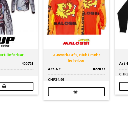
rt lieferbar
ausverkauft, nicht mehr
lieferbar
400721
Art-
Art-Nr:
022077
CHF
CHF
34.95