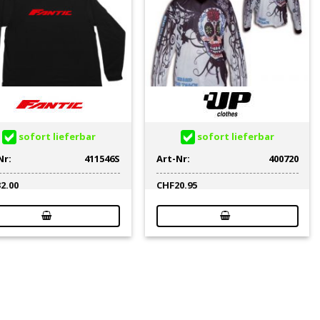
sofort lieferbar
sofort lieferbar
Nr:
411546S
Art-Nr:
400720
32.00
CHF
20.95