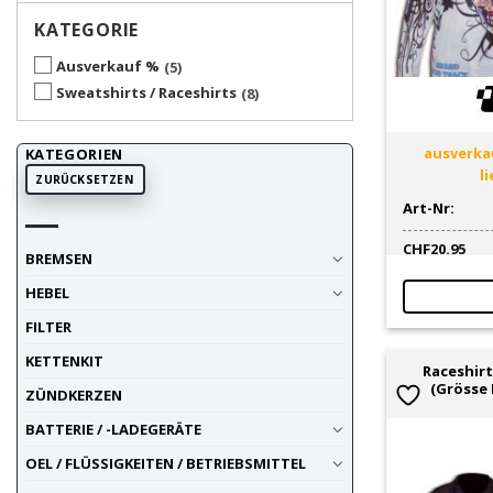
KATEGORIE
Ausverkauf %
5
Sweatshirts / Raceshirts
8
ausverkau
KATEGORIEN
l
ZURÜCKSETZEN
Art-Nr:
CHF
20.95
BREMSEN
HEBEL
FILTER
KETTENKIT
Raceshirt
(Grösse 
ZÜNDKERZEN
BATTERIE / -LADEGERÄTE
OEL / FLÜSSIGKEITEN / BETRIEBSMITTEL