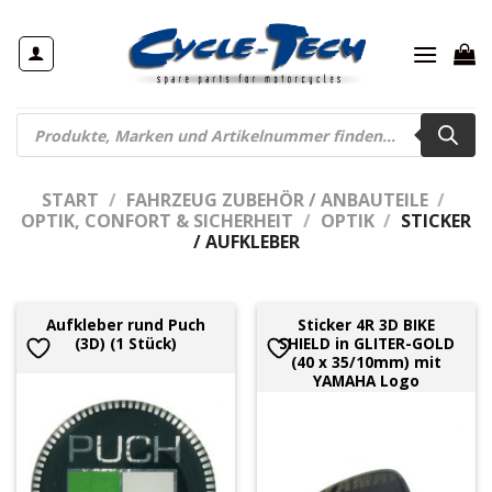
Zum
Inhalt
springen
Products
search
START
/
FAHRZEUG ZUBEHÖR / ANBAUTEILE
/
OPTIK, CONFORT & SICHERHEIT
/
OPTIK
/
STICKER
/ AUFKLEBER
Aufkleber rund Puch
Sticker 4R 3D BIKE
(3D) (1 Stück)
SHIELD in GLITER-GOLD
(40 x 35/10mm) mit
YAMAHA Logo