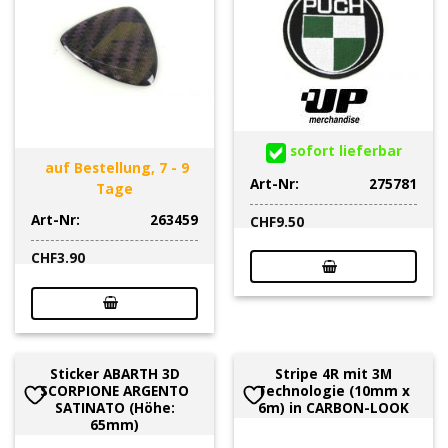
sofort lieferbar
auf Bestellung, 7 - 9
Art-Nr:
275781
Tage
Art-Nr:
263459
CHF
9.50
CHF
3.90
Sticker ABARTH 3D
Stripe 4R mit 3M
SCORPIONE ARGENTO
Technologie (10mm x
SATINATO (Höhe:
6m) in CARBON-LOOK
65mm)