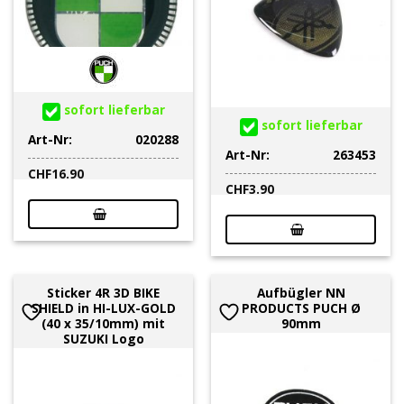
sofort lieferbar
sofort lieferbar
Art-Nr:
020288
Art-Nr:
263453
CHF
16.90
CHF
3.90
Sticker 4R 3D BIKE
Aufbügler NN
SHIELD in HI-LUX-GOLD
PRODUCTS PUCH Ø
(40 x 35/10mm) mit
90mm
SUZUKI Logo