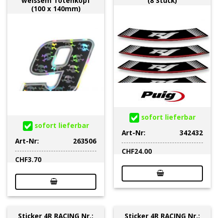
weissem Totenkopf
(8 Stück)
(100 x 140mm)
sofort lieferbar
sofort lieferbar
Art-Nr:
342432
Art-Nr:
263506
CHF
24.00
CHF
3.70
Sticker 4R RACING Nr.:
Sticker 4R RACING Nr.: