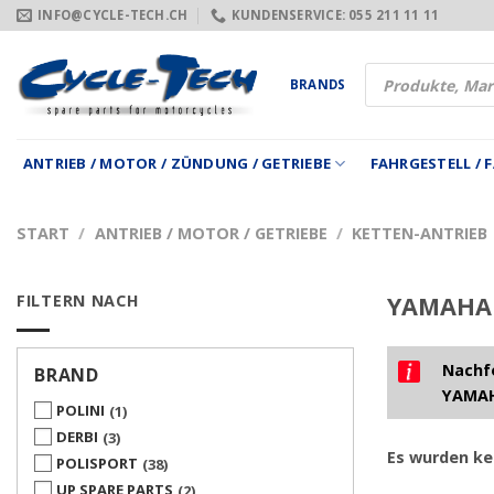
Zum
INFO@CYCLE-TECH.CH
KUNDENSERVICE: 055 211 11 11
Inhalt
springen
Products
BRANDS
search
ANTRIEB / MOTOR / ZÜNDUNG / GETRIEBE
FAHRGESTELL /
START
/
ANTRIEB / MOTOR / GETRIEBE
/
KETTEN-ANTRIEB
FILTERN NACH
YAMAHA X
Nachfo
BRAND
YAMAH
POLINI
1
DERBI
3
Es wurden ke
POLISPORT
38
UP SPARE PARTS
2