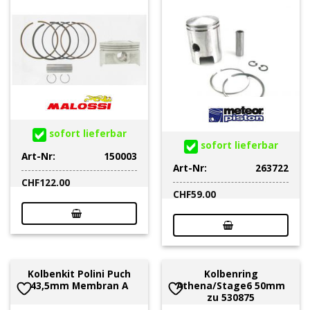
sofort lieferbar
sofort lieferbar
Art-Nr:
150003
Art-Nr:
263722
CHF
122.00
CHF
59.00
Kolbenkit Polini Puch
Kolbenring
43,5mm Membran A
Athena/Stage6 50mm
zu 530875