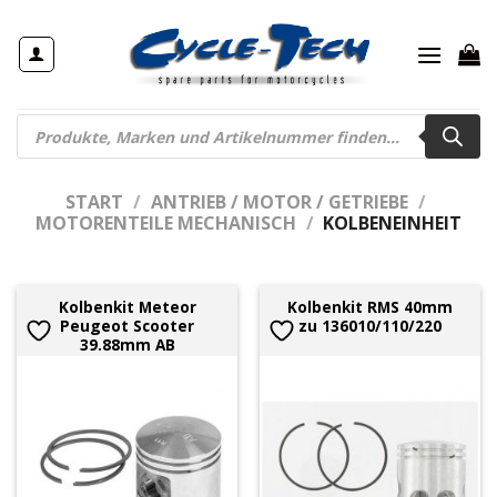
Zum
Inhalt
springen
Products
search
START
/
ANTRIEB / MOTOR / GETRIEBE
/
MOTORENTEILE MECHANISCH
/
KOLBENEINHEIT
Kolbenkit Meteor
Kolbenkit RMS 40mm
Peugeot Scooter
zu 136010/110/220
39.88mm AB