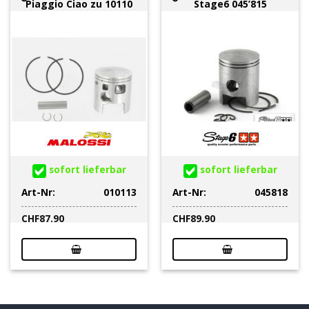
Piaggio Ciao zu 10110
Stage6 045’815
sofort lieferbar
sofort lieferbar
Art-Nr:
010113
Art-Nr:
045818
CHF
87.90
CHF
89.90