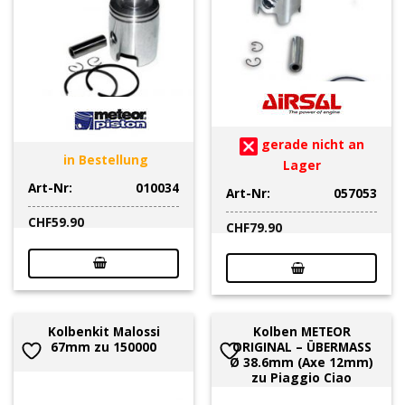
gerade nicht an
in Bestellung
Lager
Art-Nr:
010034
Art-Nr:
057053
CHF
59.90
CHF
79.90
Kolbenkit Malossi
Kolben METEOR
67mm zu 150000
ORIGINAL – ÜBERMASS
Ø 38.6mm (Axe 12mm)
zu Piaggio Ciao