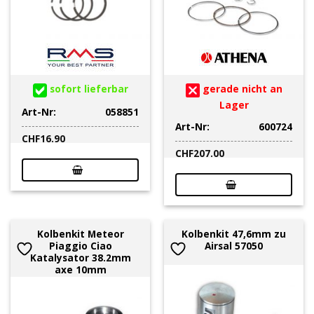
sofort lieferbar
gerade nicht an
Lager
Art-Nr:
058851
Art-Nr:
600724
CHF
16.90
CHF
207.00
Kolbenkit Meteor
Kolbenkit 47,6mm zu
Piaggio Ciao
Airsal 57050
Katalysator 38.2mm
axe 10mm