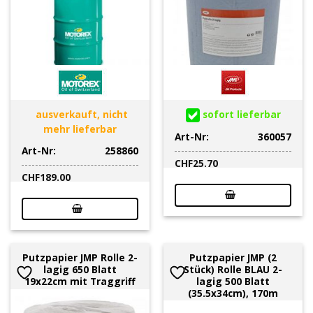
ausverkauft, nicht
sofort lieferbar
mehr lieferbar
Art-Nr:
360057
Art-Nr:
258860
CHF
25.70
CHF
189.00
Putzpapier JMP Rolle 2-
Putzpapier JMP (2
lagig 650 Blatt
Stück) Rolle BLAU 2-
19x22cm mit Traggriff
lagig 500 Blatt
(35.5x34cm), 170m