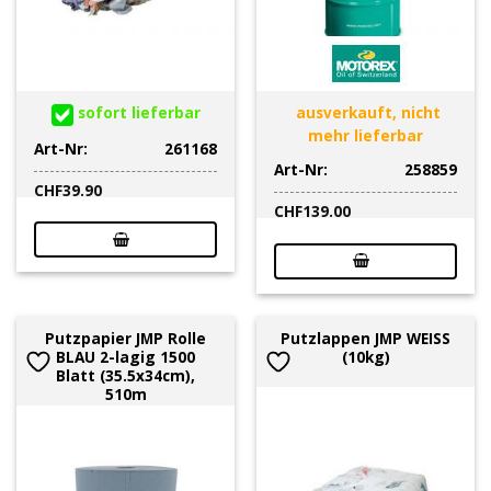
sofort lieferbar
ausverkauft, nicht
mehr lieferbar
Art-Nr:
261168
Art-Nr:
258859
CHF
39.90
CHF
139.00
Putzpapier JMP Rolle
Putzlappen JMP WEISS
BLAU 2-lagig 1500
(10kg)
Blatt (35.5x34cm),
510m