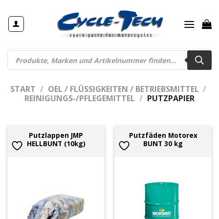
Zum
Inhalt
springen
Products
search
START
/
OEL / FLÜSSIGKEITEN / BETRIEBSMITTEL
/
REINIGUNGS-/PFLEGEMITTEL
/
PUTZPAPIER
Putzlappen JMP
Putzfäden Motorex
HELLBUNT (10kg)
BUNT 30 kg