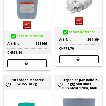
sofort lieferbar
sofort lieferbar
Art-Nr:
261169
Art-Nr:
261166
CHF
78.70
CHF
58.40
Putzfäden Motorex
Putzpapier JMP Rolle 2-
WEISS 30 kg
lagig 500 Blatt
35.5x34cm 170m, blau