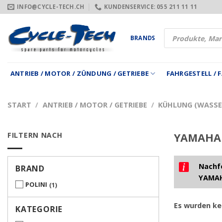
Zum
INFO@CYCLE-TECH.CH
KUNDENSERVICE: 055 211 11 11
Inhalt
springen
Products
BRANDS
search
ANTRIEB / MOTOR / ZÜNDUNG / GETRIEBE
FAHRGESTELL /
START
/
ANTRIEB / MOTOR / GETRIEBE
/
KÜHLUNG (WASSER
FILTERN NACH
YAMAHA X
Nachfo
BRAND
YAMAH
POLINI
1
Es wurden ke
KATEGORIE