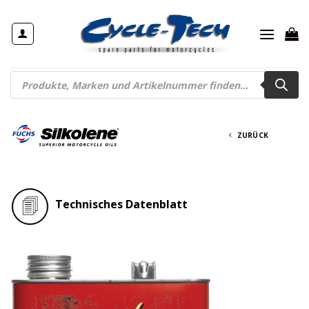
Zum
Inhalt
springen
Products
search
ZURÜCK
Technisches Datenblatt