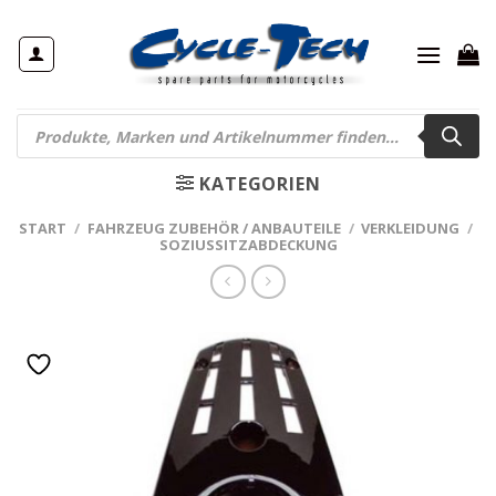
Zum
Inhalt
springen
Products
search
KATEGORIEN
START
/
FAHRZEUG ZUBEHÖR / ANBAUTEILE
/
VERKLEIDUNG
/
SOZIUSSITZABDECKUNG