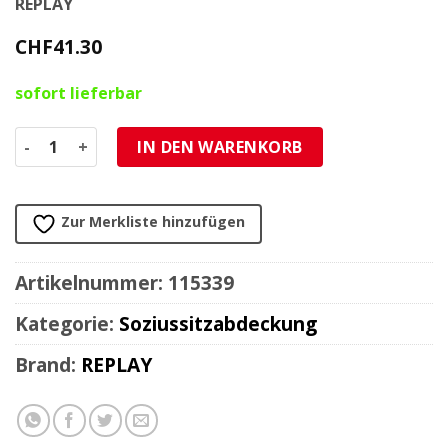
REPLAY
CHF
41.30
sofort lieferbar
Soziusabdeckung Replay MBK Nitro/Yamaha Aerox schwar
IN DEN WARENKORB
Zur Merkliste hinzufügen
Artikelnummer:
115339
Kategorie:
Soziussitzabdeckung
Brand:
REPLAY