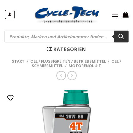
Zum
Inhalt
springen
Products
search
KATEGORIEN
START
/
OEL / FLÜSSIGKEITEN / BETRIEBSMITTEL
/
OEL /
SCHMIERMITTEL
/
MOTORENÖL 4-T