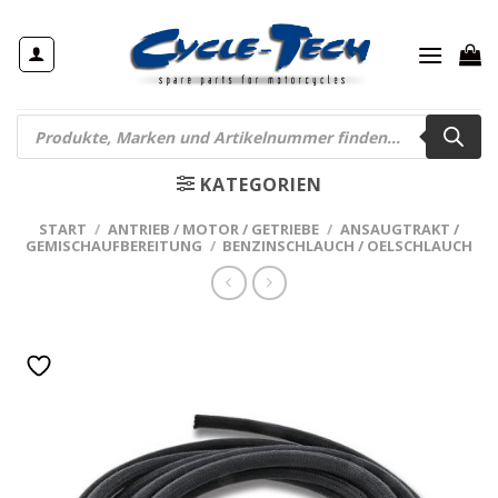
Zum
Inhalt
springen
Products
search
KATEGORIEN
START
/
ANTRIEB / MOTOR / GETRIEBE
/
ANSAUGTRAKT /
GEMISCHAUFBEREITUNG
/
BENZINSCHLAUCH / OELSCHLAUCH