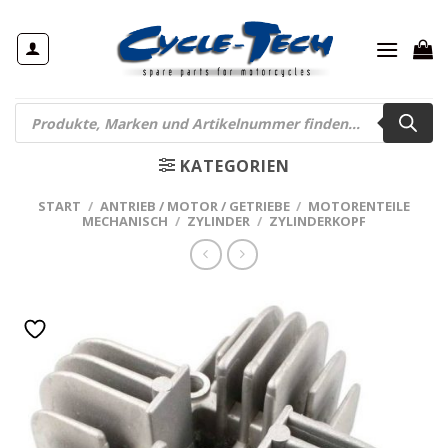
Zum
Inhalt
springen
Products
search
KATEGORIEN
START
/
ANTRIEB / MOTOR / GETRIEBE
/
MOTORENTEILE
MECHANISCH
/
ZYLINDER
/
ZYLINDERKOPF