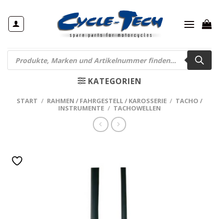
Zum
Inhalt
springen
Products
search
KATEGORIEN
START
/
RAHMEN / FAHRGESTELL / KAROSSERIE
/
TACHO /
INSTRUMENTE
/
TACHOWELLEN