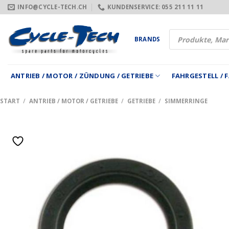
Zum
INFO@CYCLE-TECH.CH
KUNDENSERVICE: 055 211 11 11
Inhalt
springen
Products
BRANDS
search
ANTRIEB / MOTOR / ZÜNDUNG / GETRIEBE
FAHRGESTELL /
START
/
ANTRIEB / MOTOR / GETRIEBE
/
GETRIEBE
/
SIMMERRINGE