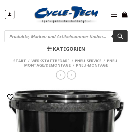
Zum
Inhalt
springen
Products
search
KATEGORIEN
START
/
WERKSTATTBEDARF
/
PNEU-SERVICE
/
PNEU-
MONTAGE/DEMONTAGE
/
PNEU-MONTAGE